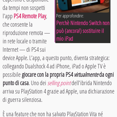
da tempi non sospetti
l’app
PS4 Remote Play
,
Per approfondire:
Perchè Nintendo Switch non
che consente la
può (ancora!) sostituire il
riproduzione remota —
mio iPad
in rete locale o tramite
Internet — di PS4 sui
device Apple. L’app, a questo punto, diventa strategica:
collegando Dualshock 4 ad iPhone, iPad o Apple TV è
possibile
giocare con la propria PS4
virtualmente
da ogni
punto di casa
. Uno dei
selling point
dell’ibrida Nintendo
arriva su PlayStation 4 grazie ad Apple, una dichiarazione
di guerra silenziosa.
È una feature che non ha salvato PlayStation Vita né