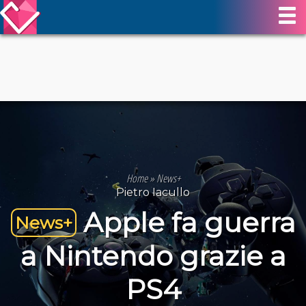
Home
»
News+
Pietro Iacullo
Apple fa guerra
News+
a Nintendo grazie a
PS4