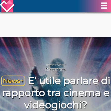
Home
»
News+
Dino Cioce
E’ utile parlare di
News+
rapporto tra cinema e
videogiochi?