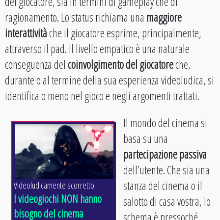
del giocatore, sia in termini di gameplay che di
ragionamento. Lo status richiama una
maggiore
interattività
che il giocatore esprime, principalmente,
attraverso il pad. Il livello empatico è una naturale
conseguenza del
coinvolgimento del giocatore
che,
durante o al termine della sua esperienza videoludica, si
identifica o meno nel gioco e negli argomenti trattati.
Il mondo del cinema si
basa su una
partecipazione passiva
dell’utente. Che sia una
stanza del cinema o il
Videoludicamente scorretto:
I videogiochi NON hanno
salotto di casa vostra, lo
bisogno del cinema
schema è pressoché