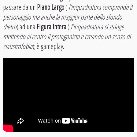
passare da un
Piano Largo
(
l’inquadratura comprende il
personaggio ma anche la maggior parte dello sfondo
dietro
) ad una
Figura Intera
(
l’inquadratura si stringe
mettendo al centro il protagonista e creando un senso di
claustrofobia
); è gameplay.