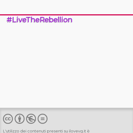
#LiveTheRebellion
L'utilizzo dei contenuti presenti su
ilovevg.it
è