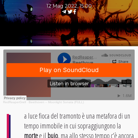
12 Mag 2022, 15:00
L
RedReaperGrell
·
Beethoven – Moonlight Sonata (FULL)
a luce fioca del tramonto è una metafora di un
tempo immobile in cui sopraggiungono la
morte
e il
buio
, ma allo stesso tempo c’è ancora