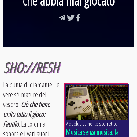
che abbia mai giocato
SHO://RESH
La punta di diamante. Le
vere sfumature del
vespro.
Ciò che tiene
unito tutto il gioco:
l’audio
. La colonna
Videoludicamente scorretto:
Musica senza musica: la
sonora e i vari suoni