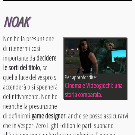
NOAK
Non ho la presunzione
di ritenermi così
importante da
decidere
le sorti del titolo
, se
quella luce del vespro si
Per approfondire:
Cinema e Videogiochi: una
accenderà o si spegnerà
storia comparata.
definitivamente. Non ho
neanche la presunzione
di definirmi
game designer
, anche se posso assicurarvi
che in Vesper: Zero Light Edition le parti suonano