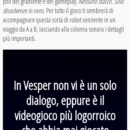
poli del gradiente e del gameplay.
Nessuno stacco.
Solo
dissolvenze in nero.
Per tutto il gioco ti sembrerà di
accompagnare questa sorta di robot senziente in un
viaggio da A a B, lasciando alla colonna sonora i dettagli
più importanti.
In Vesper non vi è un solo
dialogo, eppure è il
videogioco più logorroico