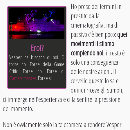
Ho preso dei termini in
prestito dalla
cinematografia, ma di
passivo c’è ben poco:
quei
movimenti li stiamo
Eroi?
compiendo noi
, il resto è
Vesper ha bisogno di noi. O
solo una conseguenza
forse no. Forse della Game
delle nostre azioni. Il
Critic. Forse no. Forse di
Gameromancer
. Forse sì.
cervello questo lo sa e
quindi riceve gli stimoli,
ci immerge nell’esperienza e ci fa sentire la pressione
del momento.
Non è ovviamente solo la telecamera a rendere Vesper