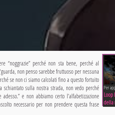
re “noggrazie” perché non sta bene, perché al
“guarda, non penso sarebbe fruttuoso per nessuna
erché se non ci siamo calcolati fino a questo fortuito
 schiantato sulla nostra strada, non vedo perché
Per app
Loop 
 adesso.” e non abbiamo certo l’alfabetizzazione
della 
’ascolto necessario per non prendere questa frase