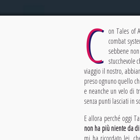
C
on Tales of 
combat system
sebbene non 
stucchevole c
viaggio il nostro, abbia
preso ognuno quello che 
e neanche un velo di tr
senza punti lasciati in 
E allora perché oggi T
non ha più niente da d
mi ha ricordato lei, ch