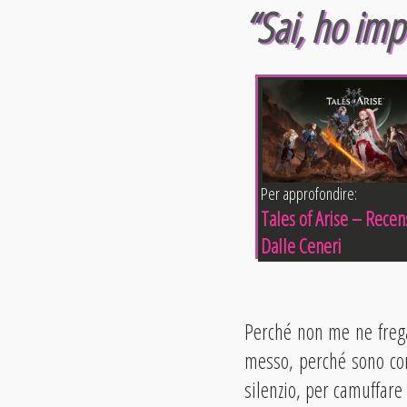
“Sai, ho imp
Per approfondire:
Tales of Arise – Recen
Dalle Ceneri
Perché non me ne frega
messo, perché sono com
silenzio, per camuffare 