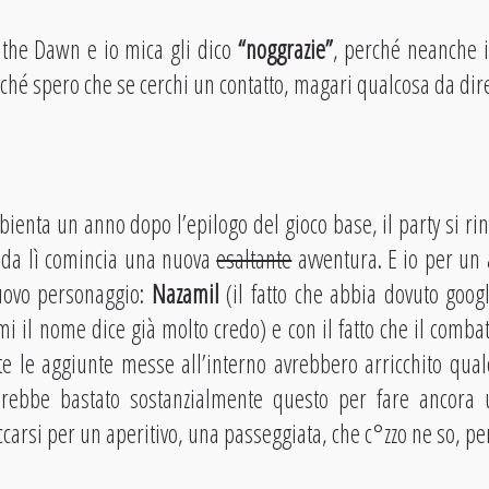
 the Dawn e io mica gli dico
“noggrazie”
, perché neanche i
ché spero che se cerchi un contatto, magari qualcosa da dire 
ienta un anno dopo l’epilogo del gioco base, il party si r
 da lì comincia una nuova
esaltante
avventura. E io per un 
nuovo personaggio:
Nazamil
(il fatto che abbia dovuto goog
mi il nome dice già molto credo) e con il fatto che il comba
e le aggiunte messe all’interno avrebbero arricchito qual
rebbe bastato sostanzialmente questo per fare ancora
carsi per un aperitivo, una passeggiata, che c°zzo ne so, pe