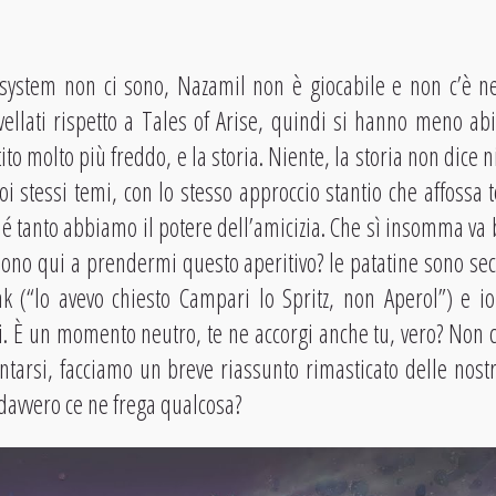
system non ci sono, Nazamil non è giocabile e non c’è ne
ivellati rispetto a Tales of Arise, quindi si hanno meno abi
to molto più freddo, e la storia. Niente, la storia non dice 
uoi stessi temi, con lo stesso approccio stantio che affossa
hé tanto abbiamo il potere dell’amicizia. Che sì insomma va 
ono qui a prendermi questo aperitivo? le patatine sono secch
nk (“lo avevo chiesto Campari lo Spritz, non Aperol”) e 
. È un momento neutro, te ne accorgi anche tu, vero? Non c
tarsi, facciamo un breve riassunto rimasticato delle nostre 
 davvero ce ne frega qualcosa?