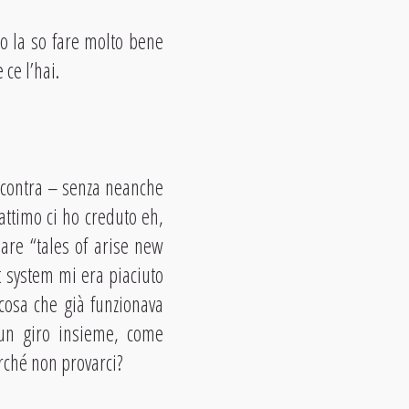
o la so fare molto bene
ce l’hai.
incontra – senza neanche
attimo ci ho creduto eh,
lare “tales of arise new
t system mi era piaciuto
cosa che già funzionava
 un giro insieme, come
rché non provarci?