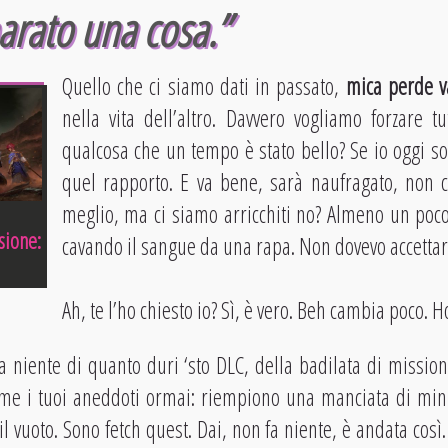
arato una cosa.”
Quello che ci siamo dati in passato,
mica perde v
nella vita dell’altro. Davvero vogliamo forzare 
qualcosa che un tempo è stato bello? Se io oggi s
quel rapporto. E va bene, sarà naufragato, non 
meglio, ma ci siamo arricchiti no? Almeno un poco
sione:
cavando il sangue da una rapa. Non dovevo accettare 
Ah, te l’ho chiesto io? Sì, è vero. Beh cambia poco.
 niente di quanto duri ‘sto DLC, della badilata di missio
e i tuoi aneddoti ormai: riempiono una manciata di minut
il vuoto. Sono fetch quest. Dai, non fa niente, è andata così. 