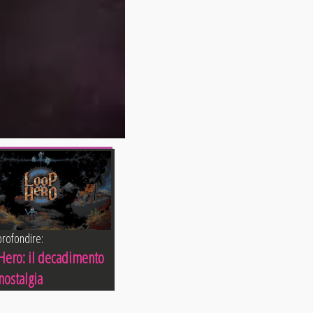
rofondire:
Hero: il decadimento
nostalgia