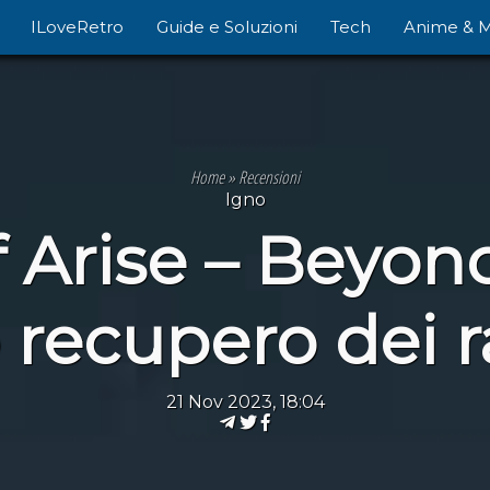
ILoveRetro
Guide e Soluzioni
Tech
Anime & 
Home
»
Recensioni
Igno
f Arise – Beyon
 recupero dei 
21 Nov 2023, 18:04