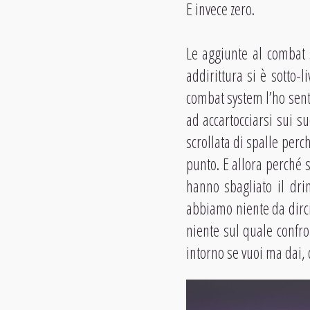
E invece zero.
Le aggiunte al combat 
addirittura si è sotto-l
combat system l’ho senti
ad accartocciarsi sui s
scrollata di spalle perc
punto. E allora perché s
hanno sbagliato il dri
abbiamo niente da dirci
niente sul quale confron
intorno se vuoi ma dai,