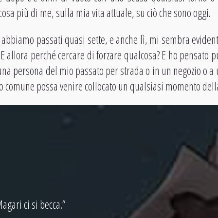
cosa più di me, sulla mia vita attuale, su ciò che sono oggi.
 abbiamo passati quasi sette, e anche lì, mi sembra evidente
 E allora perché cercare di forzare qualcosa? E ho pensato p
una persona del mio passato per strada o in un negozio o a u
go comune possa venire collocato un qualsiasi momento della 
agari ci si becca.”