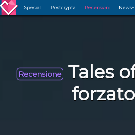
Speciali
Postcrypta
Recensioni
News+
Tales o
Recensione
forzato