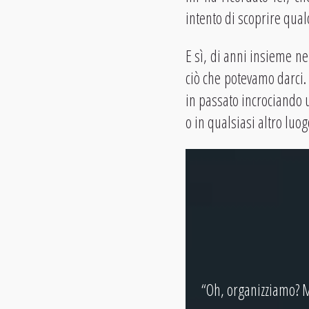
intento di scoprire qual
E sì, di anni insieme ne
ciò che potevamo darci.
in passato incrociando 
o in qualsiasi altro luo
“Oh, organizziamo? M