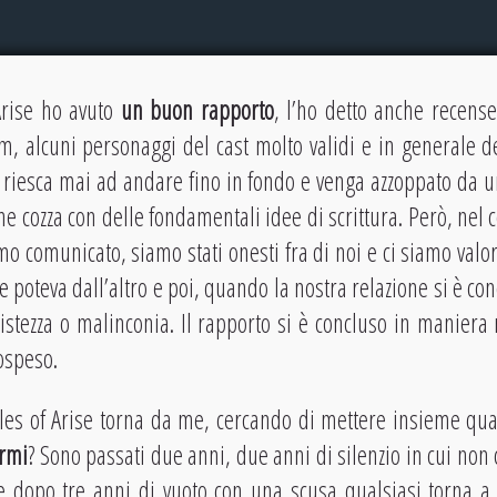
Arise ho avuto
un buon rapporto
, l’ho detto anche recens
, alcuni personaggi del cast molto validi e in generale de
riesca mai ad andare fino in fondo e venga azzoppato da un
he cozza con delle fondamentali idee di scrittura. Però, nel
mo comunicato, siamo stati onesti fra di noi e ci siamo valor
poteva dall’altro e poi, quando la nostra relazione si è con
istezza o malinconia. Il rapporto si è concluso in maniera 
sospeso.
ales of Arise torna da me, cercando di mettere insieme qu
irmi
? Sono passati due anni, due anni di silenzio in cui non c
e dopo tre anni di vuoto con una scusa qualsiasi torna a 