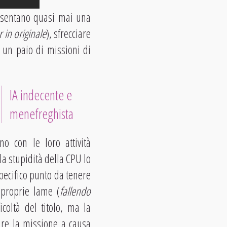
resentano quasi mai una
in originale
), sfrecciare
e un paio di missioni di
IA indecente e
menefreghista
no con le loro attività
a stupidità della CPU lo
pecifico punto da tenere
 proprie lame (
fallendo
coltà del titolo, ma la
ire la missione a causa