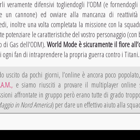
rli veramente difensivi togliendogli l’ODM (e fornendogli
 un cannone) ed ovviare alla mancanza di reattività
di, inoltre una volta completata la missione con la squadr
trete potenziare le caratteristiche del vostro personaggio (c
 di Gas dell’ODM).
World Mode è sicuramente il fiore all’
di ogni fan di intraprendere la propria guerra contro i Titani.
o uscito da pochi giorni, l’online è ancora poco popolato
A.M.,
e siamo riusciti a provare il multiplayer online 
ioni affrontate in gruppo però erano tutte di grado troppo
Maggio in Nord America
) per dare un effettivo aiuto alla squa