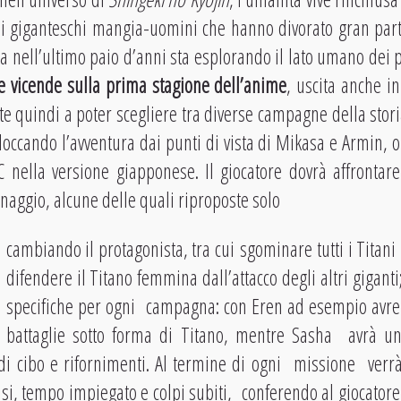
ani giganteschi mangia-uomini che hanno divorato gran part
 nell’ultimo paio d’anni sta esplorando il lato umano dei
ue vicende sulla prima stagione dell’anime
, uscita anche in
ete quindi a poter scegliere tra diverse campagne della stori
loccando l’avventura dai punti di vista di Mikasa e Armin, o
 nella versione giapponese. Il giocatore dovrà affronta
naggio, alcune delle quali riproposte solo
cambiando il protagonista, tra cui sgominare tutti i Titani
difendere il Titano femmina dall’attacco degli altri gigan
specifiche per ogni campagna: con Eren ad esempio avre
battaglie sotto forma di Titano, mentre Sasha avrà u
 di cibo e rifornimenti. Al termine di ogni missione verr
cisi, tempo impiegato e colpi subiti, conferendo al giocator