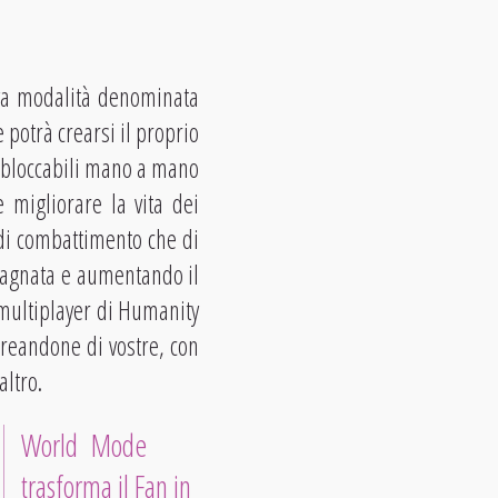
ova modalità denominata
 potrà crearsi il proprio
 sbloccabili mano a mano
e migliorare la vita dei
 di combattimento che di
adagnata e aumentando il
 multiplayer di Humanity
creandone di vostre, con
altro.
World Mode
trasforma il Fan in