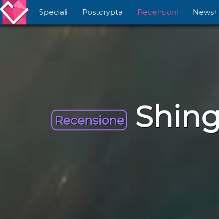
Speciali
Postcrypta
Recensioni
News+
Shing
Recensione