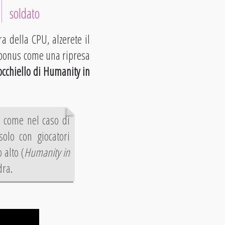
soldato
a della CPU, alzerete il
on bonus come una ripresa
occhiello di Humanity in
, come nel caso di
solo con giocatori
 alto (
Humanity in
dra.