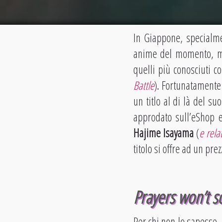
In Giappone, specialmen
anime del momento, men
quelli più conosciuti 
Battle
). Fortunatamente 
un titlo al di là del su
approdato sull’eShop
Hajime Isayama
(
e rela
titolo si offre ad un pre
Prayers won’t s
Per chi non lo sapesse,