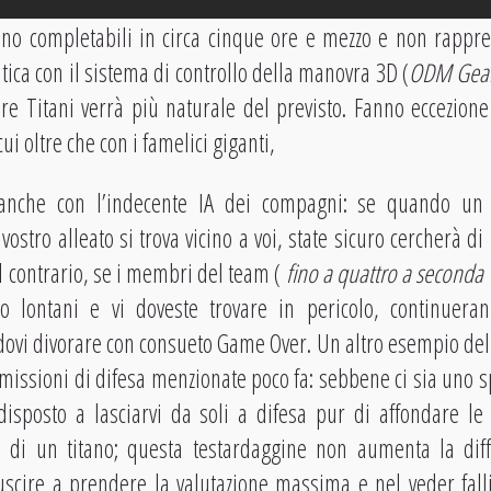
sono completabili in circa cinque ore e mezzo e non rapp
ratica con il sistema di controllo della manovra 3D (
ODM Gear 
re Titani verrà più naturale del previsto. Fanno eccezion
cui oltre che con i famelici giganti,
 anche con l’indecente IA dei compagni: se quando un
l vostro alleato si trova vicino a voi, state sicuro cercherà di
al contrario, se i membri del team (
fino a quattro a seconda
no lontani e vi doveste trovare in pericolo, continueran
ovi divorare con consueto Game Over. Un altro esempio dell
missioni di difesa menzionate poco fa: sebbene ci sia uno s
disposto a lasciarvi da soli a difesa pur di affondare le
o di un titano; questa testardaggine non aumenta la diffi
iuscire a prendere la valutazione massima e nel veder fall