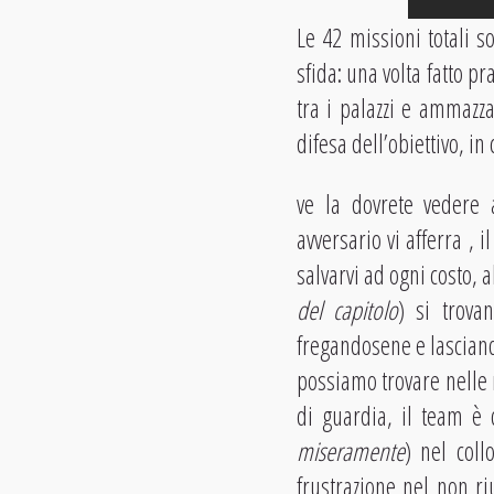
Le 42 missioni totali 
sfida: una volta fatto p
tra i palazzi e ammazza
difesa dell’obiettivo, in 
ve la dovrete vedere
avversario vi afferra , i
salvarvi ad ogni costo, 
del capitolo
) si trova
fregandosene e lasciand
possiamo trovare nelle 
di guardia, il team è 
miseramente
) nel coll
frustrazione nel non r