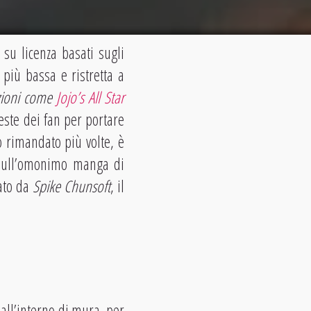
 su licenza basati sugli
più bassa e ristretta a
ezioni come
Jojo’s All Star
este dei fan per portare
o rimandato più volte, è
 sull’omonimo manga di
pato da
Spike Chunsoft
, il
 all’interno di mura, per