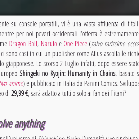
te su console portatili, vi è una vasta affluenza di titoli
tre per noi poveri occidentali l’offerta è estremamente 
come
Dragon Ball
,
Naruto
e
One Piece
(
salvo rarissime ecc
ci sono casi in cui un publisher come Atlus ascolta le richi
olo giapponese. Lo scorso 2 Luglio infatti, dopo essere stat
 europeo
Shingeki no Kyojin: Humanity in Chains
, basato
tivo anime
) e pubblicato in Italia da Panini Comics. Svilup
zzo di
29,99 €
, sarà adatto a tutti o solo ai fan dei Titani?
olve anything
 nell’universo di
Shingeki no Kyojin
, l’umanità vive rinchiusa