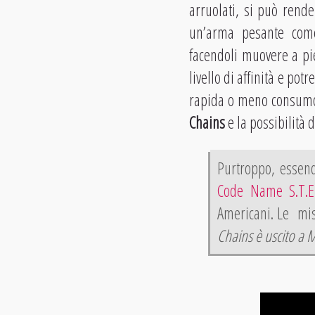
arruolati, si può rende
un’arma pesante come
facendoli muovere a pie
livello di affinità e po
rapida o meno consumo
Chains
e la possibilità 
Purtroppo, essend
Code Name S.T.E.
Americani. Le miss
Chains è uscito a 