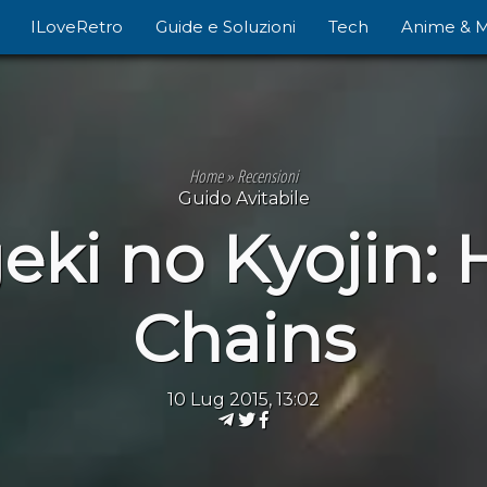
ILoveRetro
Guide e Soluzioni
Tech
Anime & 
Home
»
Recensioni
Guido Avitabile
eki no Kyojin:
Chains
10 Lug 2015, 13:02