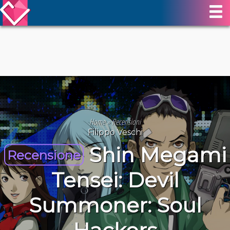
Home
»
Recensioni
Filippo Veschi
Shin Megami
Recensione
Tensei: Devil
Summoner: Soul