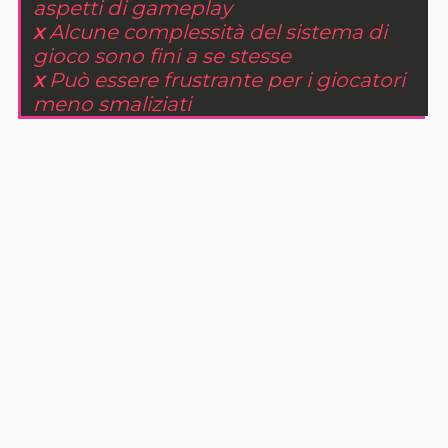
aspetti di gameplay
x
Alcune complessità del sistema di
gioco sono fini a se stesse
x
Può essere frustrante per i giocatori
meno smaliziati