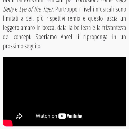
Betty
e
Eye of the Tiger
. Purtroppo i livelli musicali sono
limitati a sei, più rispettivi remix e questo lascia un
leggero amaro in bocca, data la bellezza e la frizzantezza
del concept. Speriamo Ancel li riproponga in un
prossimo seguito.