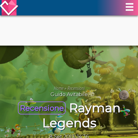
Home
»
Recensioni
Guido Avitabile
Rayman
Recensione
Legends
8 Set 2013, 14:36