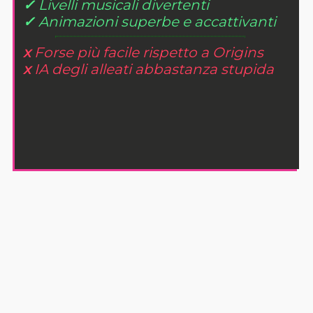
✓
Livelli musicali divertenti
✓
Animazioni superbe e accattivanti
x
Forse più facile rispetto a Origins
x
IA degli alleati abbastanza stupida