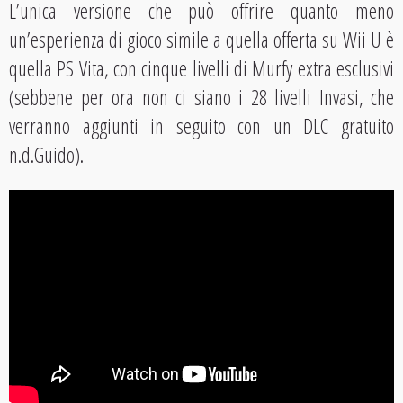
L’unica versione che può offrire quanto meno
un’esperienza di gioco simile a quella offerta su Wii U è
quella PS Vita, con cinque livelli di Murfy extra esclusivi
(sebbene per ora non ci siano i 28 livelli Invasi, che
verranno aggiunti in seguito con un DLC gratuito
n.d.Guido).