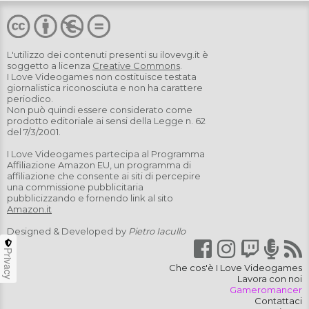
L'utilizzo dei contenuti presenti su
ilovevg.it
è
soggetto a licenza
Creative Commons
.
I Love Videogames non costituisce testata
giornalistica riconosciuta e non ha carattere
periodico.
Non può quindi essere considerato come
prodotto editoriale ai sensi della Legge n. 62
del 7/3/2001.
I Love Videogames partecipa al Programma
Affiliazione Amazon EU, un programma di
affiliazione che consente ai siti di percepire
una commissione pubblicitaria
pubblicizzando e fornendo link al sito
Amazon.it
Designed & Developed by
Pietro Iacullo
Privacy
Che cos'è I Love Videogames
Lavora con noi
Gameromancer
Contattaci