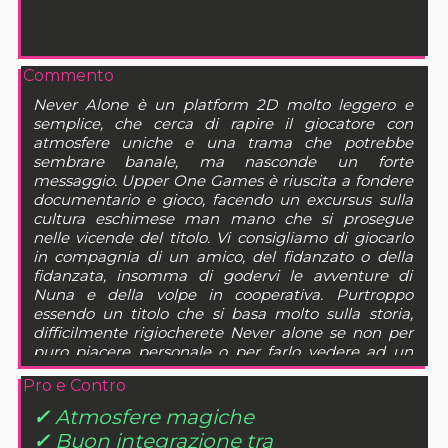
Commento
Never Alone è un platform 2D molto leggero e
semplice, che cerca di rapire il giocatore con
atmosfere uniche e una trama che potrebbe
sembrare banale, ma nasconde un forte
messaggio. Upper One Games è riuscita a fondere
documentario e gioco, facendo un excursus sulla
cultura eschimese man mano che si prosegue
nelle vicende del titolo. Vi consigliamo di giocarlo
in compagnia di un amico, del fidanzato o della
fidanzata, insomma di godervi le avventure di
Nuna e della volpe in cooperativa. Purtroppo
essendo un titolo che si basa molto sulla storia,
difficilmente rigiocherete Never alone se non per
puro piacere personale o per farlo vedere ad un
amico, il titolo resta comunque un piacevole
Pro e Contro
intrattenimento per i pomeriggi freddi e piovosi.
✓
Atmosfere magiche
✓
Buon integrazione tra