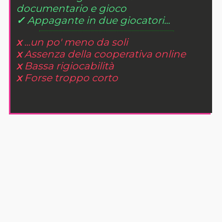
documentario e gioco
✓
Appagante in due giocatori...
x
...un po' meno da soli
x
Assenza della cooperativa online
x
Bassa rigiocabilità
x
Forse troppo corto