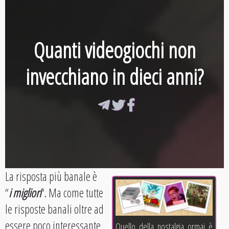
Quanti videogiochi non
invecchiano in dieci anni?
La risposta più banale è
“
i migliori
“. Ma come tutte
le risposte banali oltre ad
essere poco interessante
Quello della nostalgia ormai è