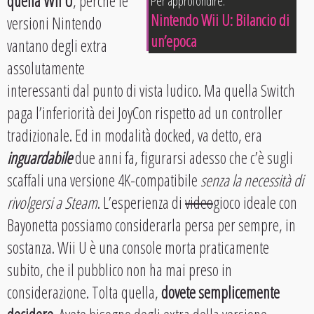
quella Wii U
, perché le
Per approfondire:
Nintendo Wii U: Bilancio di
versioni Nintendo
un’epoca
vantano degli extra
assolutamente
interessanti dal punto di vista ludico. Ma quella Switch
paga l’inferiorità dei JoyCon rispetto ad un controller
tradizionale. Ed in modalità docked, va detto, era
inguardabile
due anni fa, figurarsi adesso che c’è sugli
scaffali una versione 4K-compatibile
senza la necessità di
rivolgersi a Steam
. L’esperienza di
video
gioco ideale con
Bayonetta possiamo considerarla persa per sempre, in
sostanza. Wii U è una console morta praticamente
subito, che il pubblico non ha mai preso in
considerazione. Tolta quella,
dovete semplicemente