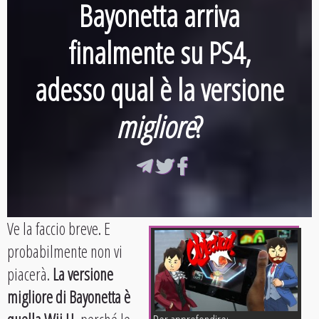
Bayonetta arriva
finalmente su PS4,
adesso qual è la versione
migliore
?
Ve la faccio breve. E
probabilmente non vi
piacerà.
La versione
migliore di Bayonetta è