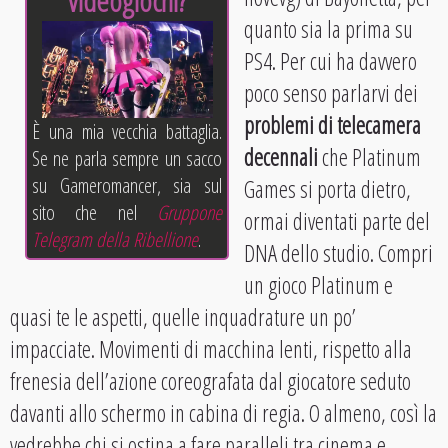
videogiochi?
quanto sia la prima su
PS4. Per cui ha davvero
poco senso parlarvi dei
problemi di telecamera
È una mia vecchia battaglia.
decennali
che Platinum
Se ne parla sempre un sacco
su Gameromancer, sia sul
Games si porta dietro,
sito che nel
Gruppone
ormai diventati parte del
Telegram della Ribellione
.
DNA dello studio. Compri
un gioco Platinum e
quasi te le aspetti, quelle inquadrature un po’
impacciate. Movimenti di macchina lenti, rispetto alla
frenesia dell’azione coreografata dal giocatore seduto
davanti allo schermo in cabina di regia. O almeno, così la
vedrebbe chi si ostina a fare paralleli tra cinema e