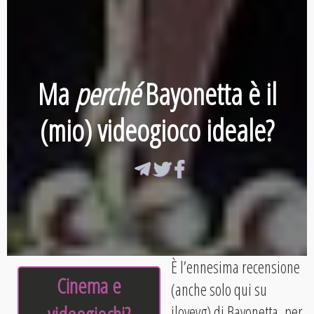
Ma
perché
Bayonetta è il
(mio) videogioco ideale?
È l’ennesima recensione
Cinema e
(anche solo qui su
ilovevg) di Bayonetta, per