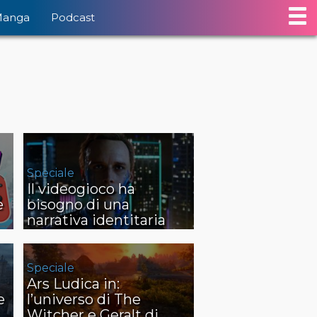
Manga
Podcast
Speciale
Il videogioco ha
è
bisogno di una
narrativa identitaria
Speciale
Ars Ludica in:
e
l’universo di The
Witcher e Geralt di