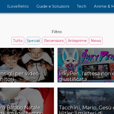
ILoveRetro
Guide e Soluzioni
Tech
Anime & 
Filtro:
Tutto
Speciali
Recensioni
Anteprime
News
eciale
Speciale
nsigli per video-
InkyPen, l’attesa non 
nitori
giustificata
eciale
Speciale
ro Babbo Natale,
Tacchini, Mario, Gesù 
galami del tempo
Hitler: i misteri di