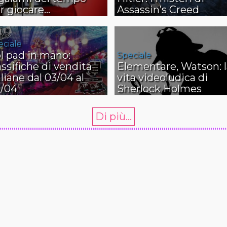
r giocare…
Assassin’s Creed
eciale
l pad in mano:
Speciale
assifiche di vendita
Elementare, Watson: l
aliane dal 03/04 al
vita videoludica di
/04
Sherlock Holmes
Di più...