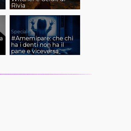
Rivia
Speciale
a
#Amemipare: che chi
ha i denti non ha il
pane e viceversa