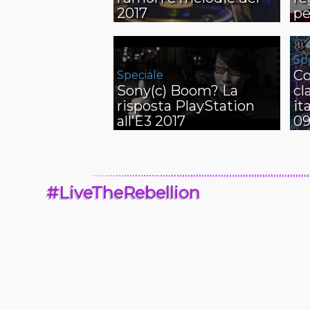
2017
pe
Sp
Co
Speciale
Sony(c) Boom? La
cl
risposta PlayStation
it
all’E3 2017
09
#LiveTheRebellion