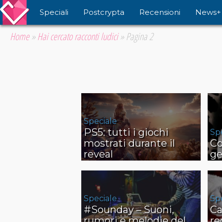
Speciali
Postcrypta
Recensioni
News+
Home
»
Hai cercato racconti ludici
»
Pagina 2
Speciale
PS5: tutti i giochi
Sp
mostrati durante il
Co
reveal
ge
Speciale
Sp
#Sounday – Suoni,
Ca
rumori e melodie del
re