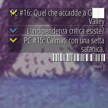
PC #16: Quel che accadde a G██
Valley
L'indipendenza critica esiste?
PC #15: Calmati con una setta
satanica.
1984 is today
Settimana 32