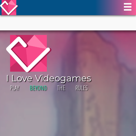
I Love Videogames
PLAY
BEYOND
THE RULES