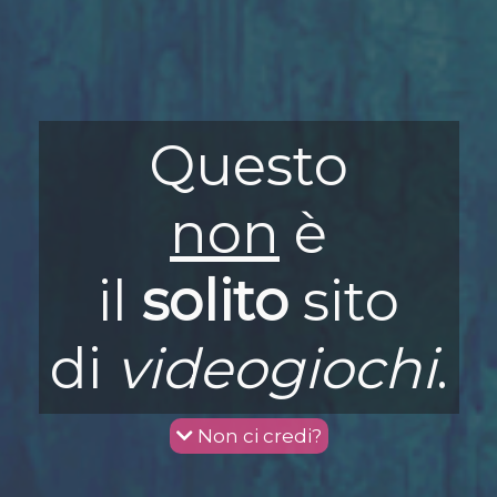
Questo
non
è
il
solito
sito
di
videogiochi
.
Non ci credi?