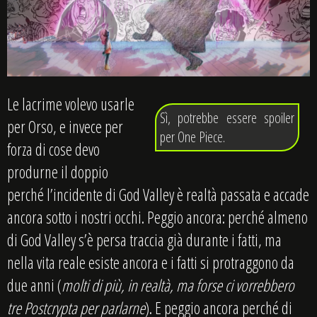
Le lacrime volevo usarle
Sì, potrebbe essere spoiler
per Orso, e invece per
per One Piece.
forza di cose devo
produrne il doppio
perché l’incidente di God Valley è realtà passata e accade
ancora sotto i nostri occhi. Peggio ancora: perché almeno
di God Valley s’è persa traccia già durante i fatti, ma
nella vita reale esiste ancora e i fatti si protraggono da
due anni (
molti di più, in realtà, ma forse ci vorrebbero
tre Postcrypta per parlarne
). E peggio ancora perché di