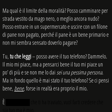
Ma qual è il limite della moralità? Posso camminare per
strada vestito da mago nero, o meglio ancora nudo?
Posso entrare in un supermercato e uscire con un filone
di pane non pagato, perché il pane è un bene primario e
non mi sembra sensato doverlo pagare?
Tu,
tu che leggi
– posso avere il tuo telefono? Dammelo.
Il mio mi piace, ma a pensarci bene il tuo mi piace un
po’ di più e se non me lo dai
sei una pessima persona
.
Ma in fondo quello è mai stato il tuo telefono? Se ci pensi
bene,
bene
, forse in realtà era proprio il mio.
È
██████ che ti ha traviato, vuol farti credere che
sia tuo ma è mio.