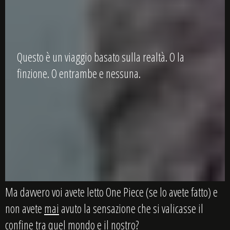
Questo è un viaggio basato sulla realtà. O la
finzione. O entrambe e nessuna.
Ma davvero voi avete letto One Piece (se lo avete fatto) e
non avete
mai
avuto la sensazione che si valicasse il
confine tra quel mondo e il nostro?