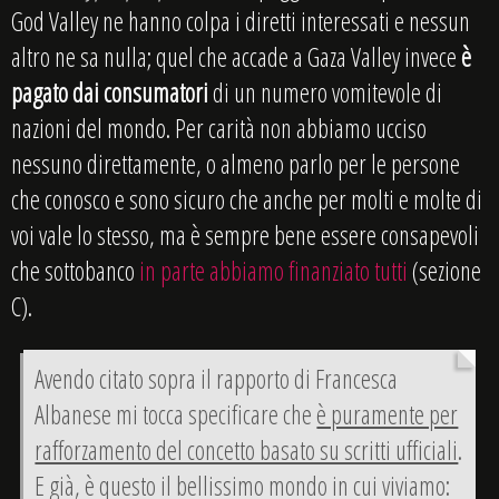
God Valley ne hanno colpa i diretti interessati e nessun
altro ne sa nulla; quel che accade a Gaza Valley invece
è
pagato dai consumatori
di un numero vomitevole di
nazioni del mondo. Per carità non abbiamo ucciso
nessuno direttamente, o almeno parlo per le persone
che conosco e sono sicuro che anche per molti e molte di
voi vale lo stesso, ma è sempre bene essere consapevoli
che sottobanco
in parte abbiamo finanziato tutti
(sezione
C).
Avendo citato sopra il rapporto di Francesca
Albanese mi tocca specificare che
è puramente per
rafforzamento del concetto basato su scritti ufficiali
.
E già, è questo il bellissimo mondo in cui viviamo: