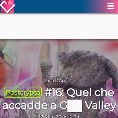
Home
»
Postcrypta
Luca D'Angelo
#16: Quel che
Postcrypta
accadde a G██ Valley
28 Gen 2026, 10:09