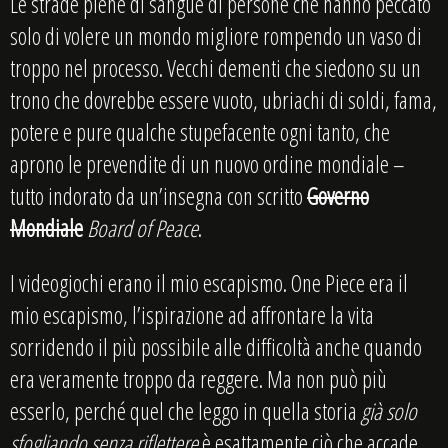
Le strade piene di sangue di persone che hanno peccato
solo di volere un mondo migliore rompendo un vaso di
troppo nel processo. Vecchi dementi che siedono su un
trono che dovrebbe essere vuoto, ubriachi di soldi, fama,
potere e pure qualche stupefacente ogni tanto, che
aprono le prevendite di un nuovo ordine mondiale –
tutto indorato da un’insegna con scritto
Governo
Mondiale
Board of Peace
.
I videogiochi erano il mio escapismo. One Piece era il
mio escapismo, l’ispirazione ad affrontare la vita
sorridendo il più possibile alle difficoltà anche quando
era veramente troppo da reggere. Ma non può più
esserlo, perché quel che leggo in quella storia
già solo
sfogliando senza riflettere
è esattamente ciò che accade