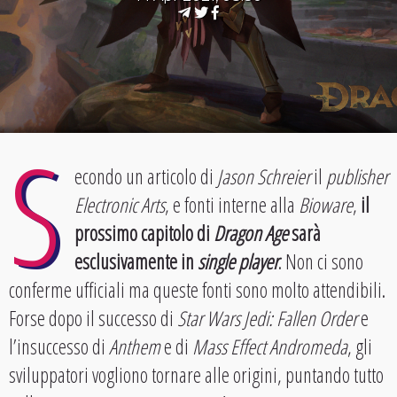
S
econdo un articolo di
Jason Schreier
il
publisher
Electronic Arts
, e fonti interne alla
Bioware
,
il
prossimo capitolo di
Dragon Age
sarà
esclusivamente in
single player
. Non ci sono
conferme ufficiali ma queste fonti sono molto attendibili.
Forse dopo il successo di
Star Wars Jedi: Fallen Order
e
l’insuccesso di
Anthem
e di
Mass Effect Andromeda
, gli
sviluppatori vogliono tornare alle origini, puntando tutto