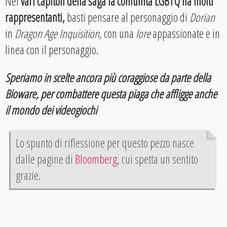
Nei
vari capitoli della saga la comunità LGBTQ ha molti
rappresentanti,
basti pensare al personaggio di
Dorian
in
Dragon Age Inquisition,
con una
lore
appassionate e in
linea con il personaggio.
Speriamo in scelte ancora più coraggiose da parte della
Bioware, per combattere questa piaga che affligge anche
il mondo dei videogiochi
Lo spunto di riflessione per questo pezzo nasce
dalle pagine di
Bloomberg
, cui spetta un sentito
grazie.