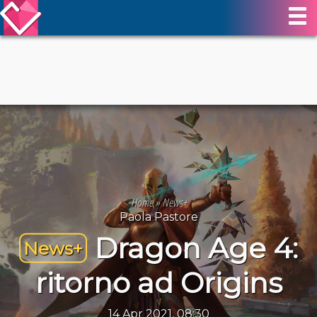
Home
»
News+
Paola Pastore
Dragon Age 4:
News+
ritorno ad Origins
14 Apr 2021, 08:30