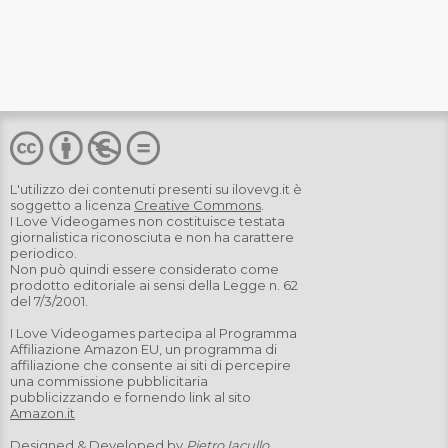
L'utilizzo dei contenuti presenti su
ilovevg.it
è
soggetto a licenza
Creative Commons
.
I Love Videogames non costituisce testata
giornalistica riconosciuta e non ha carattere
periodico.
Non può quindi essere considerato come
prodotto editoriale ai sensi della Legge n. 62
del 7/3/2001.
I Love Videogames partecipa al Programma
Affiliazione Amazon EU, un programma di
affiliazione che consente ai siti di percepire
una commissione pubblicitaria
pubblicizzando e fornendo link al sito
Amazon.it
Designed & Developed by
Pietro Iacullo