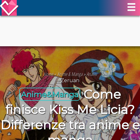
Home
»
Anime & Manga
»
Analisi
Zeruan
Come
Anime&Manga
finisce Kiss Me Licia?
Differenze tra anime e