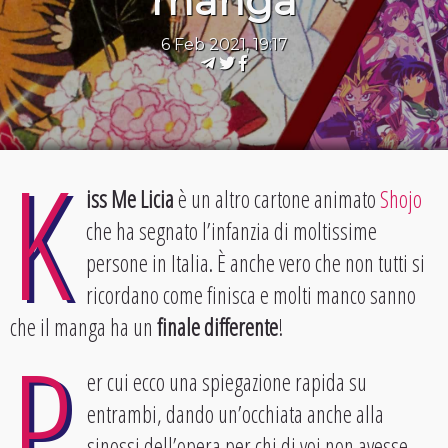
manga
6 Feb 2021, 19:17
K
iss Me Licia
è un altro cartone animato
Shojo
che ha segnato l’infanzia di moltissime
persone in Italia. È anche vero che non tutti si
ricordano come finisca e molti manco sanno
che il manga ha un
finale differente
!
P
er cui ecco una spiegazione rapida su
entrambi, dando un’occhiata anche alla
sinossi dell’opera per chi di voi non avesse