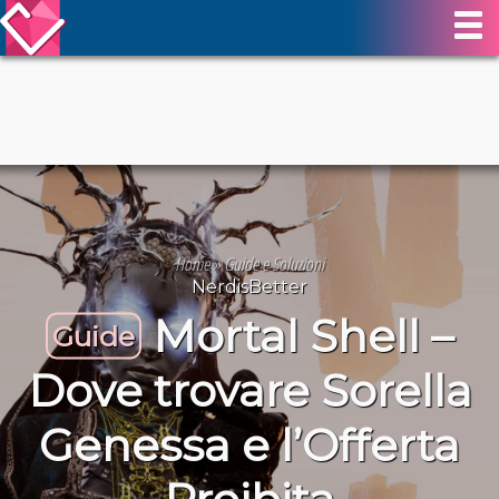
Home
»
Guide e Soluzioni
NerdisBetter
Mortal Shell –
Guide
Dove trovare Sorella
Genessa e l’Offerta