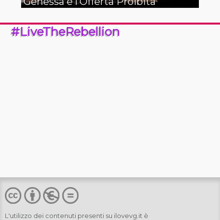
Genessa e l’Offerta Proibita
#LiveTheRebellion
L'utilizzo dei contenuti presenti su
ilovevg.it
è