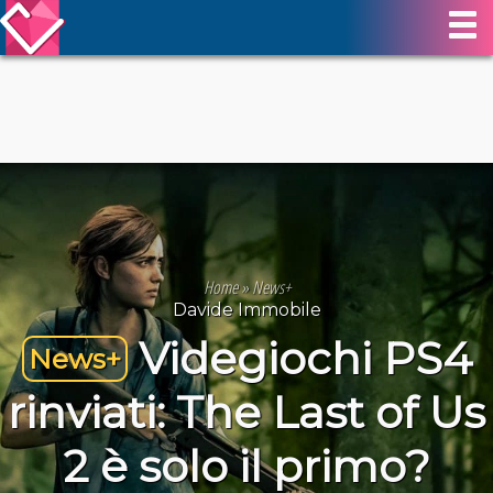
Home
»
News+
Davide Immobile
Videgiochi PS4
News+
rinviati: The Last of Us
2 è solo il primo?