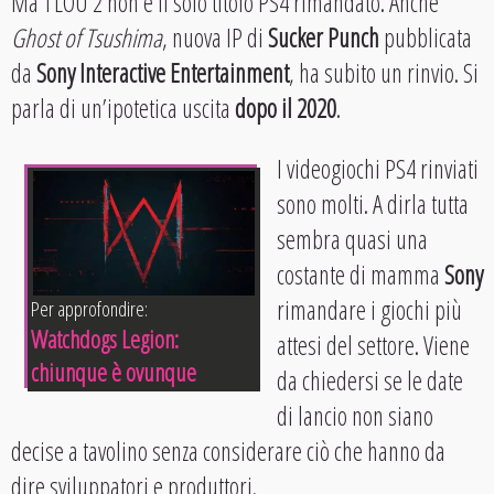
Ma TLOU 2 non è il solo titolo PS4 rimandato. Anche
Ghost of Tsushima
, nuova IP di
Sucker Punch
pubblicata
da
Sony Interactive Entertainment
, ha subito un rinvio. Si
parla di un’ipotetica uscita
dopo il 2020
.
I videogiochi PS4 rinviati
sono molti. A dirla tutta
sembra quasi una
costante di mamma
Sony
rimandare i giochi più
Per approfondire:
Watchdogs Legion:
attesi del settore. Viene
chiunque è ovunque
da chiedersi se le date
di lancio non siano
decise a tavolino senza considerare ciò che hanno da
dire sviluppatori e produttori.