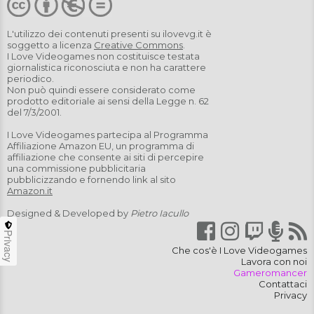
L'utilizzo dei contenuti presenti su
ilovevg.it
è
soggetto a licenza
Creative Commons
.
I Love Videogames non costituisce testata
giornalistica riconosciuta e non ha carattere
periodico.
Non può quindi essere considerato come
prodotto editoriale ai sensi della Legge n. 62
del 7/3/2001.
I Love Videogames partecipa al Programma
Affiliazione Amazon EU, un programma di
affiliazione che consente ai siti di percepire
una commissione pubblicitaria
pubblicizzando e fornendo link al sito
Amazon.it
Designed & Developed by
Pietro Iacullo
Privacy
Che cos'è I Love Videogames
Lavora con noi
Gameromancer
Contattaci
Privacy