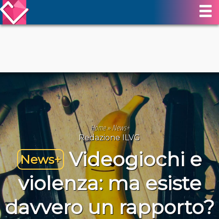
Home
»
News+
Redazione ILVG
Videogiochi e
News+
violenza: ma esiste
davvero un rapporto?