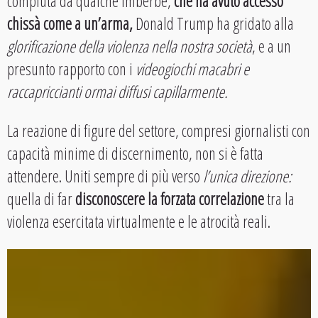
compiuta da qualche imberbe,
che ha avuto accesso
chissà come a un’arma,
Donald Trump ha gridato alla
glorificazione della violenza nella nostra società
, e a un
presunto rapporto con i
videogiochi macabri e
raccapriccianti ormai diffusi capillarmente.
La reazione di figure del settore, compresi giornalisti con
capacità minime di discernimento, non si è fatta
attendere. Uniti sempre di più verso
l’unica direzione:
quella di far
disconoscere la forzata correlazione
tra la
violenza esercitata virtualmente e le atrocità reali.