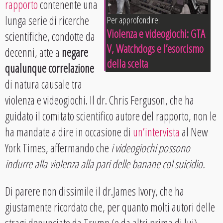
rapporto
contenente una
lunga serie di ricerche
Per approfondire:
Violenza e videogiochi: GTA
scientifiche, condotte da
V, Watchdogs e l’esorcismo
decenni, atte a
negare
della scelta
qualunque correlazione
di natura causale tra
violenza e videogiochi. Il dr. Chris Ferguson, che ha
guidato il comitato scientifico autore del rapporto, non le
ha mandate a dire in occasione di
un’intervista
al New
York Times, affermando che
i videogiochi possono
indurre alla violenza alla pari delle banane col suicidio.
Di parere non dissimile il dr.James Ivory, che ha
giustamente ricordato che, per quanto molti autori delle
stragi denunciate da Trump (e da altri prima di lui)