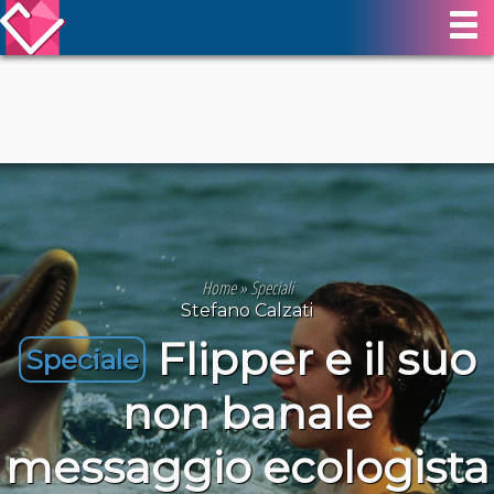
Home
»
Speciali
Stefano Calzati
Flipper e il suo
Speciale
non banale
messaggio ecologista