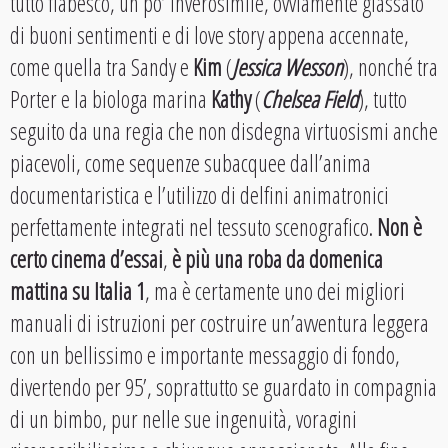
tutto fiabesco, un po’ inverosimile, ovviamente glassato
di buoni sentimenti e di love story appena accennate,
come quella tra Sandy e
Kim
(
Jessica Wesson
), nonché tra
Porter e la biologa marina
Kathy
(
Chelsea Field
), tutto
seguito da una regia che non disdegna virtuosismi anche
piacevoli, come sequenze subacquee dall’anima
documentaristica e l’utilizzo di delfini animatronici
perfettamente integrati nel tessuto scenografico.
Non è
certo cinema d’essai
,
è più una roba da domenica
mattina su Italia 1
, ma è certamente uno dei migliori
manuali di istruzioni per costruire un’avventura leggera
con un bellissimo e importante messaggio di fondo,
divertendo per 95’, soprattutto se guardato in compagnia
di un bimbo, pur nelle sue ingenuità, voragini