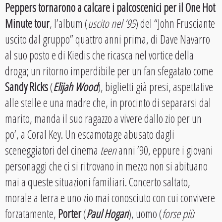
Peppers tornarono a calcare i palcoscenici per il One Hot
Minute tour
, l’album (
uscito nel ’95
) del “John Frusciante
uscito dal gruppo” quattro anni prima, di Dave Navarro
al suo posto e di Kiedis che ricasca nel vortice della
droga; un ritorno imperdibile per un fan sfegatato come
Sandy Ricks
(
Elijah Wood
), biglietti già presi, aspettative
alle stelle e una madre che, in procinto di separarsi dal
marito, manda il suo ragazzo a vivere dallo zio per un
po’, a Coral Key. Un escamotage abusato dagli
sceneggiatori del cinema
teen
anni ’90, eppure i giovani
personaggi che ci si ritrovano in mezzo non si abituano
mai a queste situazioni familiari. Concerto saltato,
morale a terra e uno zio mai conosciuto con cui convivere
forzatamente,
Porter
(
Paul Hogan
), uomo (
forse più