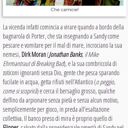
Che camicie!
La vicenda infatti comincia a virare quando a bordo della
bagnarola di Porter, che sta insegnando a Sandy come
pescare e vomitare per il mal di mare, incrociano la sua
nemesi,
Dirk Moran
(
Jonathan Banks
, il Mike
Ehrmantraut di Breaking Bad
), e la sua combriccola di
zoticoni ignoranti senza Dio, gente che pesca sparando
fucilate in acqua, getta rifiuti nell’Atlantico (
o peggio,
come si scoprirà
) e cerca il bersaglio grosso, qualche
delfino da arpionare senza pietà e senza alcun motivo,
semplicemente per gioco, in preda all’esaltazione
collettiva. Il banco preso di mira è proprio quello di
Flipper
, salvato dalla provvidenziale omertà di Sandy nel