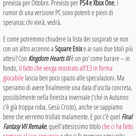
prevista per Ottobre. Previsto per
PS4 e Xbox One
, i
rumor di una versione PC sono potenti e pieni di
speranza; chi vivrà, vedrà.
E come potremmo chiudere la lista dei sospirati se non
con un altro accenno a
Square Enix
e ai suoi due titoli più
attesi? Con
Kingdom Hearts III
è un po’ come barare – in
fondo,
il fatto che venga mostrato all’E3 in forma
giocabile
lascia ben poco spazio alle speculazioni. Ma
speriamo di avere finalmente una data d’uscita concreta,
possibilmente nella finestra invernale (‘ché in Autunno
c’è già troppa roba, Gesù Cristo), anche se sappiamo
bene che verremo trollati malamente. E poi c’è quel
Final
Fantasy VII Remake
, quell’attesissimo titolo
che ci ha fatto
sognare al suo annuncio
e che ci fa tremare ogni volta