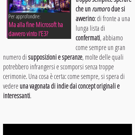
che un
rumor
o due si
Per approfondire:
avverino
: di fronte a una
Ma alla fine Microsoft ha
lunga lista di
davvero vinto l’E3?
confermati
, abbiamo
come sempre un gran
numero di
supposizioni e speranze
, molte delle quali
potrebbero infrangersi e scomporsi senza troppe
cerimonie. Una cosa è certa: come sempre, si spera di
vedere
una vagonata di indie dai concept originali e
interessanti
.