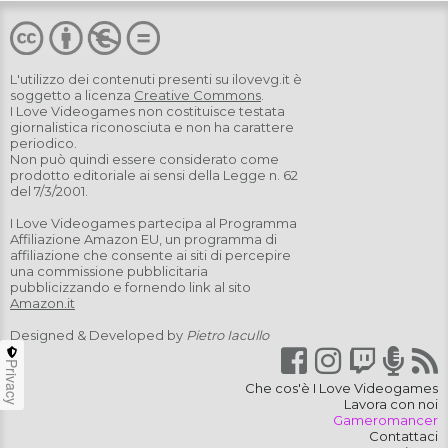
L'utilizzo dei contenuti presenti su
ilovevg.it
è
soggetto a licenza
Creative Commons
.
I Love Videogames non costituisce testata
giornalistica riconosciuta e non ha carattere
periodico.
Non può quindi essere considerato come
prodotto editoriale ai sensi della Legge n. 62
del 7/3/2001.
I Love Videogames partecipa al Programma
Affiliazione Amazon EU, un programma di
affiliazione che consente ai siti di percepire
una commissione pubblicitaria
pubblicizzando e fornendo link al sito
Amazon.it
Designed & Developed by
Pietro Iacullo
Privacy
Che cos'è I Love Videogames
Lavora con noi
Gameromancer
Contattaci