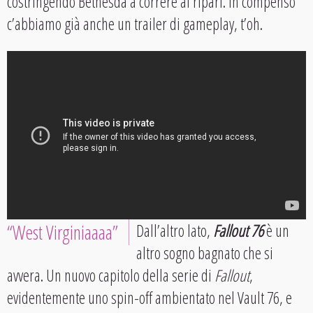
costringendo Bethesda a correre ai ripari. In compenso
c’abbiamo già anche un trailer di gameplay, t’oh.
“West Virginiaaaa”
Dall’altro lato,
Fallout 76
è un
altro sogno bagnato che si
avvera. Un nuovo capitolo della serie di
Fallout
,
evidentemente uno spin-off ambientato nel Vault 76, e