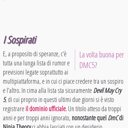
I Sospirati
E, a proposito di speranze, c’è
La volta buona per
tutta una lunga lista di rumor e
DMC5?
previsioni legate soprattutto ai
multipiattaforma, e in cui ci piace credere tra un sospiro
e l’altro. In cima alla lista sta sicuramente
Devil May Cry
5
, di cui proprio in questi ultimi due giorni si è visto
registrare
il dominio ufficiale
. Un titolo atteso da troppi
anni e per troppi anni ignorato,
nonostante quel
DmC
di
Ninja Theory
ci abbia lasciati con un desiderio