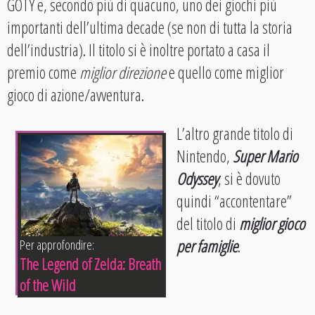
GOTY e, secondo più di quacuno, uno dei giochi più
importanti dell’ultima decade (se non di tutta la storia
dell’industria). Il titolo si è inoltre portato a casa il
premio come
miglior direzione
e quello come miglior
gioco di azione/avventura.
L’altro grande titolo di
Nintendo,
Super Mario
Odyssey
, si è dovuto
quindi “accontentare”
del titolo di
miglior gioco
per famiglie
.
Per approfondire:
The Legend of Zelda: Breath
of the Wild