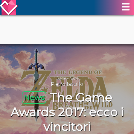
Home
»
News
Pietro Iacullo
The Game
News
Awards 2017: ecco i
vincitori