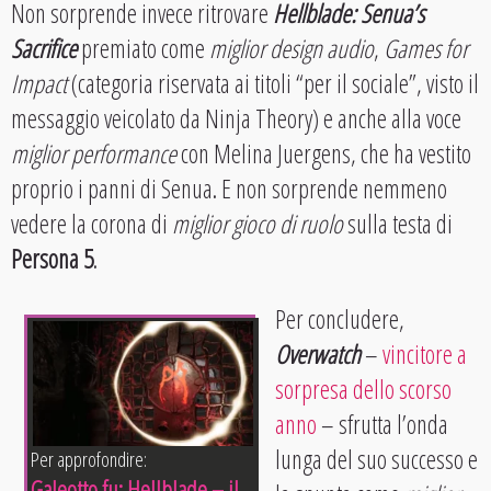
Non sorprende invece ritrovare
Hellblade: Senua’s
Sacrifice
premiato come
miglior design audio
,
Games for
Impact
(categoria riservata ai titoli “per il sociale”, visto il
messaggio veicolato da Ninja Theory) e anche alla voce
miglior performance
con Melina Juergens, che ha vestito
proprio i panni di Senua. E non sorprende nemmeno
vedere la corona di
miglior gioco di ruolo
sulla testa di
Persona 5
.
Per concludere,
Overwatch
–
vincitore a
sorpresa dello scorso
anno
– sfrutta l’onda
lunga del suo successo e
Per approfondire:
Galeotto fu: Hellblade – il