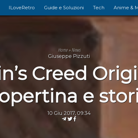
ILoveRetro
Guide e Soluzioni
Tech
Anime & 
Home
»
News
Giuseppe Pizzuti
n’s Creed Origi
opertina e stor
10 Giu 2017, 09:34