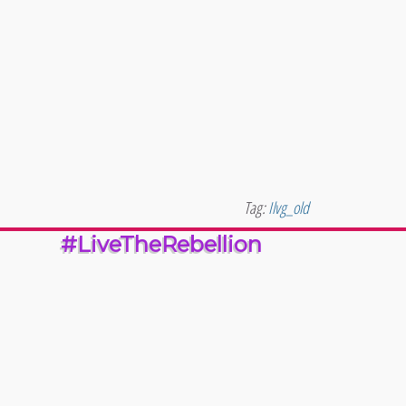
Tag:
Ilvg_old
#LiveTheRebellion