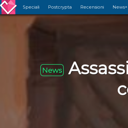
Speciali
Postcrypta
Recensioni
News+
Assassi
News
c