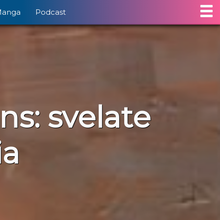
Manga
Podcast
ns: svelate
ia