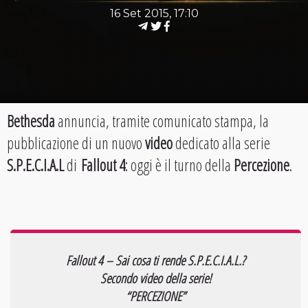
16 Set 2015, 17:10
Bethesda
annuncia, tramite comunicato stampa, la
pubblicazione di un nuovo
video
dedicato alla serie
S.P.E.C.I.A.L
di
Fallout 4
: oggi è il turno della
Percezione
.
Fallout 4 – Sai cosa ti rende S.P.E.C.I.A.L.?
Secondo video della serie!
“PERCEZIONE”