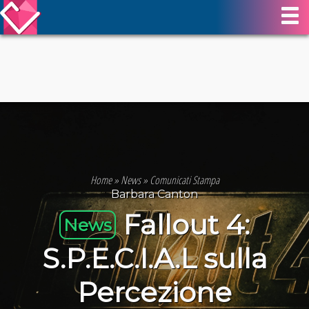
Home
»
News
»
Comunicati Stampa
Barbara Canton
Fallout 4:
News
S.P.E.C.I.A.L sulla
Percezione