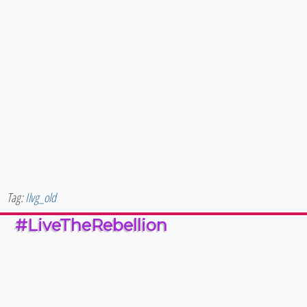
Tag:
Ilvg_old
#LiveTheRebellion