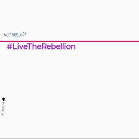
Tag:
Ilvg_old
#LiveTheRebellion
Privacy