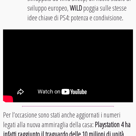
sviluppo europeo,
WiLD
poggia sulle stesse
idee chiave di PS4: potenza e condivisione.
Per l’occasione sono stati anche aggiornati i numeri
legati alla nuova ammiraglia della casa:
Playstation 4 ha
infatti raggiunto il traguardo delle 10 milioni di unità