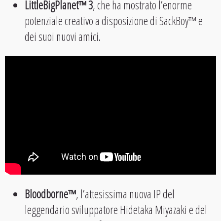
LittleBigPlanet™ 3
, che ha mostrato l’enorme
potenziale creativo a disposizione di SackBoy™ e
dei suoi nuovi amici.
Bloodborne™
, l’attesissima nuova IP del
leggendario sviluppatore Hidetaka Miyazaki e del