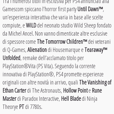
Tra i numerosi titoli in esclusiva per PS4 annunciati alla
Gamescom spiccano l’horror first party
Until Dawn™
,
un’esperienza interattiva che varia in base alle scelte
compiute, e
WiLD
del neonato studio Wild Sheep fondato
da Michel Ancel. Non vanno dimenticate altre esclusive
di spessore come
The Tomorrow Children™
dei veterani
di Q-Games,
Alienation
di Housemarque e
Tearaway™
Unfolded
, remake dell’acclamato titolo per
PlayStation®Vita (PS Vita). Seguendo la corrente
innovativa di PlayStation®, PS4 promette esperienze
originali con altre novità in arrivo, quali
The Vanishing of
Ethan Carter
di The Astronauts,
Hollow Point
e
Rune
Master
di Paradox Interactive,
Hell Blade
di Ninja
Theorye
PT
di 7780s.