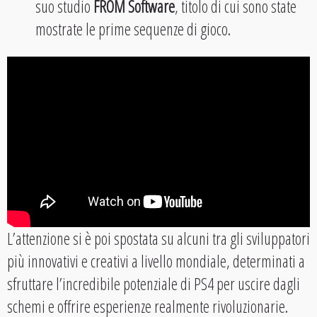
suo studio
FROM Software
, titolo di cui sono state
mostrate le prime sequenze di gioco.
L’attenzione si è poi spostata su alcuni tra gli sviluppatori
più innovativi e creativi a livello mondiale, determinati a
sfruttare l’incredibile potenziale di PS4 per uscire dagli
schemi e offrire esperienze realmente rivoluzionarie.