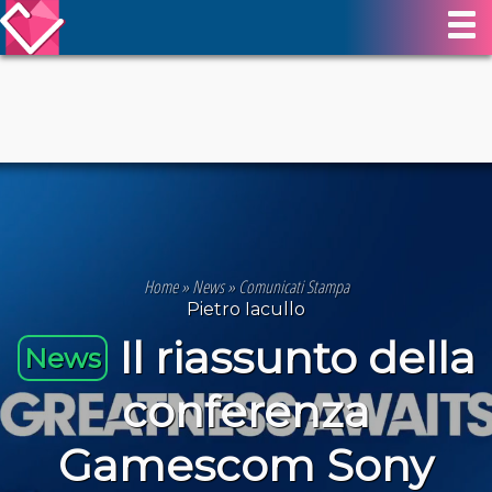
Home
»
News
»
Comunicati Stampa
Pietro Iacullo
Il riassunto della
News
conferenza
Gamescom Sony