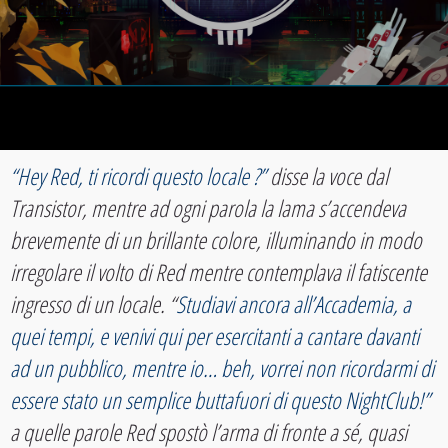
“Hey Red, ti ricordi questo locale ?”
disse la voce dal
Transistor, mentre ad ogni parola la lama s’accendeva
brevemente di un brillante colore, illuminando in modo
irregolare il volto di Red mentre contemplava il fatiscente
ingresso di un locale. “
Studiavi ancora all’Accademia, a
quei tempi, e venivi qui per esercitanti a cantare davanti
ad un pubblico, mentre io… beh, vorrei non ricordarmi di
essere stato un semplice buttafuori di questo NightClub!”
a quelle parole Red spostò l’arma di fronte a sé, quasi