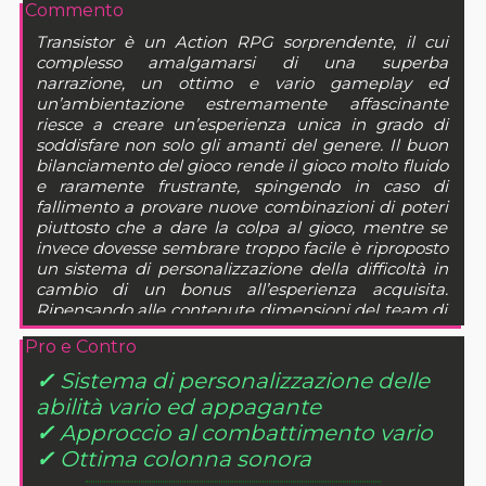
Commento
Transistor è un Action RPG sorprendente, il cui
complesso amalgamarsi di una superba
narrazione, un ottimo e vario gameplay ed
un’ambientazione estremamente affascinante
riesce a creare un’esperienza unica in grado di
soddisfare non solo gli amanti del genere. Il buon
bilanciamento del gioco rende il gioco molto fluido
e raramente frustrante, spingendo in caso di
fallimento a provare nuove combinazioni di poteri
piuttosto che a dare la colpa al gioco, mentre se
invece dovesse sembrare troppo facile è riproposto
un sistema di personalizzazione della difficoltà in
cambio di un bonus all’esperienza acquisita.
Ripensando alle contenute dimensioni del team di
sviluppo si può certamente perdonare una simile
Pro e Contro
attesa in vista del risultato, che senza dubbio si
propone come uno dei giochi di rilievo del 2014.
✓
Sistema di personalizzazione delle
abilità vario ed appagante
✓
Approccio al combattimento vario
✓
Ottima colonna sonora