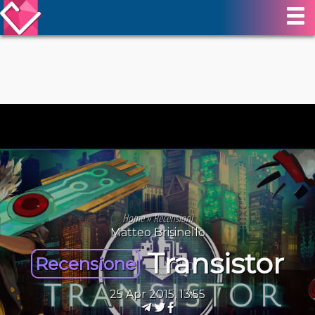
Home
»
Recensioni
Matteo Brisinello
Transistor
Recensione
25 Apr 2015, 13:55