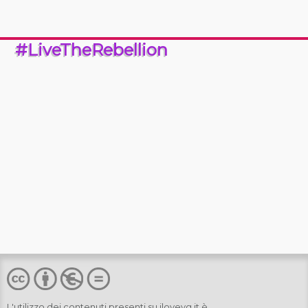
#LiveTheRebellion
L'utilizzo dei contenuti presenti su
ilovevg.it
è