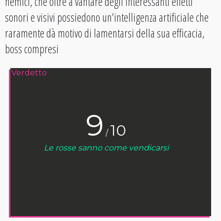
nemici, che oltre a vantare degli interessanti effetti
sonori e visivi possiedono un’intelligenza artificiale che
raramente dà motivo di lamentarsi della sua efficacia,
boss compresi
Verdetto
9
10
/
Le rosse sanno come vendicarsi