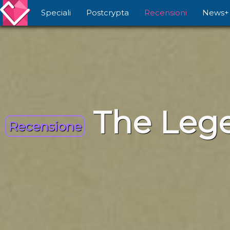
Speciali
Postcrypta
Recensioni
News+
The Lege
Recensione