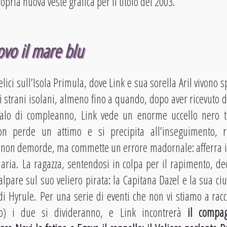
opria nuova veste grafica per il titolo del 2003.
vo il mare blu
elici sull’Isola Primula, dove Link e sua sorella Aril vivono
ri strani isolani, almeno fino a quando, dopo aver ricevuto 
alo di compleanno, Link vede un enorme uccello nero t
on perde un attimo e si precipita all’inseguimento, 
o non demorde, ma commette un errore madornale: afferra in
aria. La ragazza, sentendosi in colpa per il rapimento, dec
lpare sul suo veliero pirata: la Capitana Dazel e la sua ciu
 di Hyrule. Per una serie di eventi che non vi stiamo a rac
to) i due si divideranno, e Link incontrerà
il compa