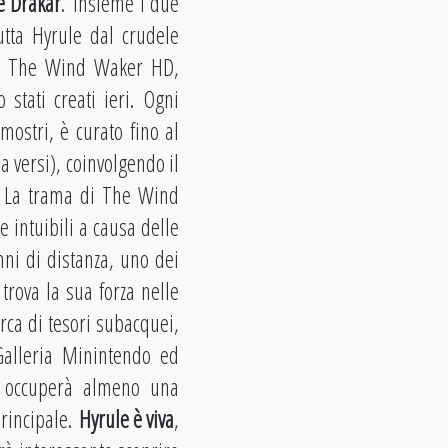
Re Drakar
. Insieme i due
utta Hyrule dal crudele
nza The Wind Waker HD,
stati creati ieri. Ogni
mostri, è curato fino al
 versi), coinvolgendo il
e. La trama di The Wind
e intuibili a causa delle
nni di distanza, uno dei
rova la sua forza nelle
rca di tesori subacquei,
Galleria Minintendo ed
tto occuperà almeno una
principale.
Hyrule è viva
,