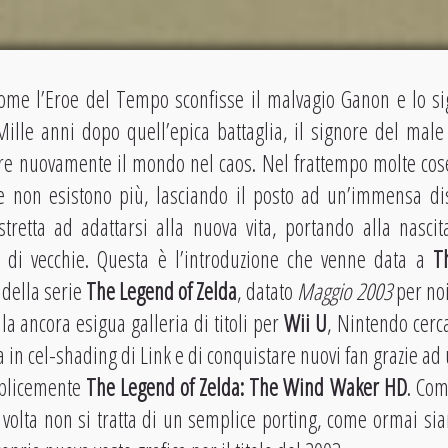
me l’Eroe del Tempo sconfisse il malvagio Ganon e lo sigi
Mille anni dopo quell’epica battaglia, il signore del male 
re nuovamente il mondo nel caos. Nel frattempo molte cos
e non esistono più, lasciando il posto ad un’immensa di
stretta ad adattarsi alla nuova vita, portando alla nascit
 di vecchie. Questa è l’introduzione che venne data a
Th
della serie
The Legend of Zelda
, datato
Maggio 2003
per noi
 la ancora esigua galleria di titoli per
Wii U
, Nintendo cerca
 in cel-shading di Link e di conquistare nuovi fan grazie a
mplicemente
The Legend of Zelda: The Wind Waker HD
. Com
 volta non si tratta di un semplice porting, come ormai sia