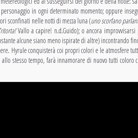
 metereologici ed al susseguirsi del giorno e della notte: s
 personaggio in ogni determinato momento; oppure insegu
ori sconfinati nelle notti di mezza luna (
uno scorfano parlant
itorta!
Vallo a capire! n.d.Guido); o ancora improvvisarsi 
ostante alcune siano meno ispirate di altre) incontrando fin
re. Hyrule conquisterà coi propri colori e le atmosfere tutt
 allo stesso tempo, farà innamorare di nuovo tutti coloro ch