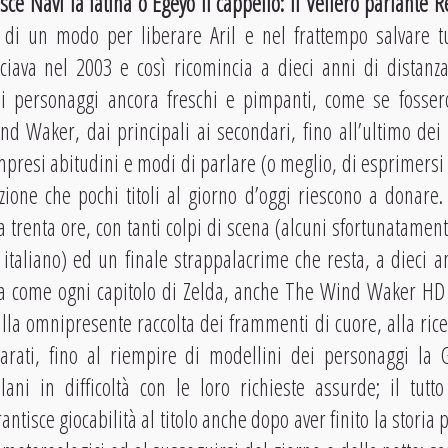
sce Navi la fatina o Egeyo il cappello: il Veliero parlante 
a di un modo per liberare Aril e nel frattempo salvare t
ciava nel 2003 e così ricomincia a dieci anni di dista
oi personaggi ancora freschi e pimpanti, come se fossero 
 Waker, dai principali ai secondari, fino all’ultimo dei 
presi abitudini e modi di parlare (o meglio, di esprimersi a
zione che pochi titoli al giorno d’oggi riescono a donar
 trenta ore, con tanti colpi di scena (alcuni sfortunatament
 italiano) ed un finale strappalacrime che resta, a dieci a
Ma come ogni capitolo di Zelda, anche The Wind Waker HD t
lla omnipresente raccolta dei frammenti di cuore, alla rice
arati, fino al riempire di modellini dei personaggi la 
solani in difficoltà con le loro richieste assurde; il tu
antisce giocabilità al titolo anche dopo aver finito la storia 