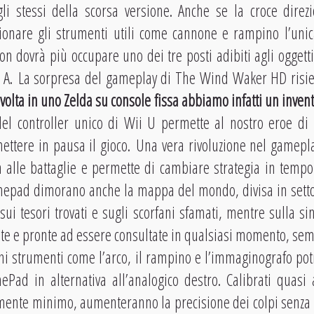
li stessi della scorsa versione. Anche se la croce direzi
ionare gli strumenti utili come cannone e rampino l’unic
on dovrà più occupare uno dei tre posti adibiti agli oggetti
A. La sorpresa del gameplay di The Wind Waker HD risiede 
volta in uno Zelda su console fissa abbiamo infatti un inven
del controller unico di Wii U permette al nostro eroe d
ettere in pausa il gioco. Una vera rivoluzione nel gamepl
tà alle battaglie e permette di cambiare strategia in tempo
amepad dimorano anche la mappa del mondo, divisa in set
 sui tesori trovati e sugli scorfani sfamati, mentre sulla si
lte e pronte ad essere consultate in qualsiasi momento, se
cuni strumenti come l’arco, il rampino e l’immaginografo pot
ad in alternativa all’analogico destro. Calibrati quasi 
mente minimo, aumenteranno la precisione dei colpi senz