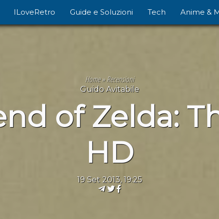
ILoveRetro
Guide e Soluzioni
Tech
Anime & 
Home
»
Recensioni
Guido Avitabile
nd of Zelda: 
HD
19 Set 2013, 19:25