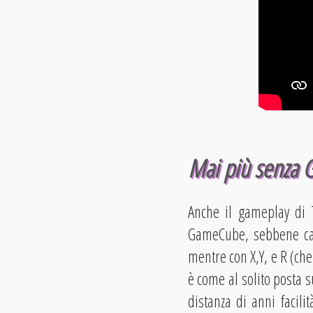
Mai più senza
Anche il gameplay di 
GameCube, sebbene cam
mentre con X,Y, e R (che
è come al solito posta s
distanza di anni facili