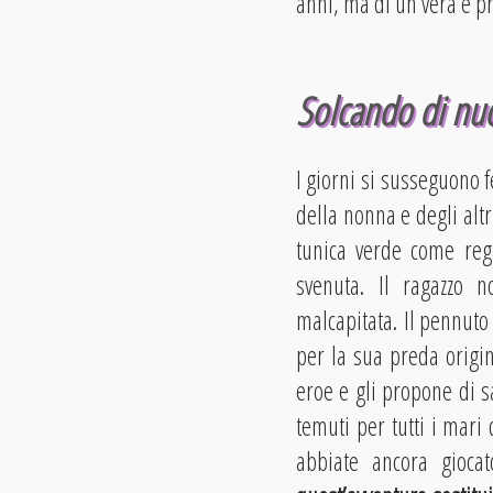
anni, ma di un vera e pr
Solcando di nuo
I giorni si susseguono f
della nonna e degli alt
tunica verde come reg
svenuta. Il ragazzo n
malcapitata. Il pennut
per la sua preda origin
eroe e gli propone di sa
temuti per tutti i mari
abbiate ancora gioca