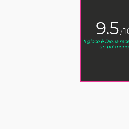
9.5
1
/
Il gioco è Dio, la re
un po' meno