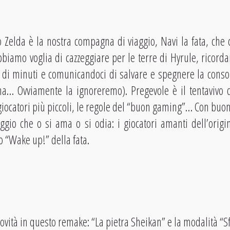
 Zelda è la nostra compagna di viaggio, Navi la fata, che 
biamo voglia di cazzeggiare per le terre di Hyrule, ricorda
 di minuti e comunicandoci di salvare e spegnere la consol
ina… Ovviamente la ignoreremo). Pregevole è il tentavivo 
 giocatori più piccoli, le regole del “buon gaming”… Con buo
io che o si ama o si odia: i giocatori amanti dell’origi
 “Wake up!” della fata.
ovità in questo remake: “La pietra Sheikan” e la modalità “Sf