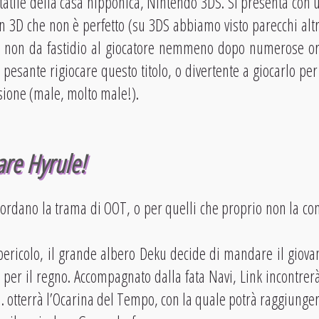
atile della casa nipponica, Nintendo 3DS. Si presenta con u
un 3D che non è perfetto (su 3DS abbiamo visto parecchi altr
a non da fastidio al giocatore nemmeno dopo numerose ore
esante rigiocare questo titolo, o divertente a giocarlo per 
asione (male, molto male!).
are Hyrule!
icordano la trama di OOT, o per quelli che proprio non la co
 pericolo, il grande albero Deku decide di mandare il giovan
per il regno. Accompagnato dalla fata Navi, Link incontrerà
. otterrà l’Ocarina del Tempo, con la quale potrà raggiungere