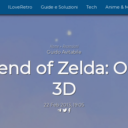
ILoveRetro
Guide e Soluzioni
Tech
Anime & 
Home
»
Recensioni
Guido Avitabile
nd of Zelda: O
3D
22 Feb 2013, 19:05