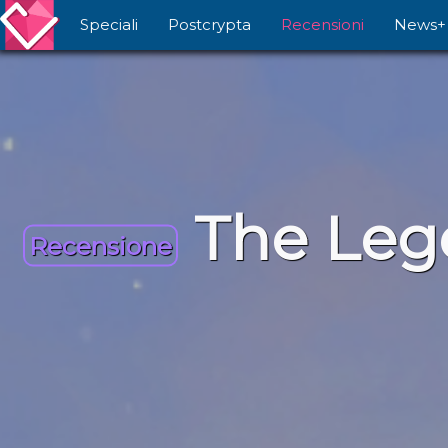
Speciali
Postcrypta
Recensioni
News+
The Lege
Recensione