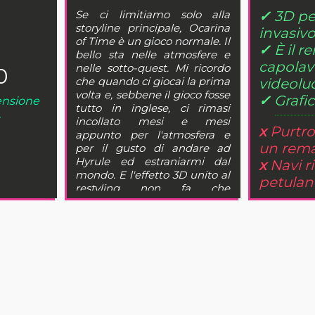
Se ci limitiamo solo alla
✓
3D pe
storyline principale, Ocarina
invasiv
of Time è un gioco normale. Il
✓
È il 
bello sta nelle atmosfere e
capolav
nelle sotto-quest. Mi ricordo
0
che quando ci giocai la prima
videolu
volta e, sebbene il gioco fosse
✓
Grafi
censione
tutto in inglese, ci rimasi
.
incollato mesi e mesi
x
Purtro
appunto per l'atmosfera e
un rem
per il gusto di andare ad
Hyrule ed estraniarmi dal
x
Navi 
mondo. E l'effetto 3D unito al
petulan
restyling non fa che
accentuare questo senso di
estraniazione rendendo
questo un titolo imperdibile
per ogni videogiocatore che
si definisce tale.