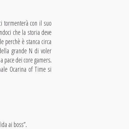
ci tormenterà con il suo
ndoci che la storia deve
e perchè è stanca circa
della grande N di voler
na pace dei core gamers.
nale Ocarina of Time si
ida ai boss”.