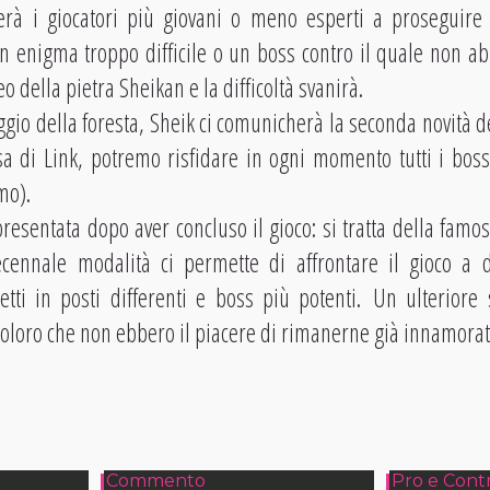
erà i giocatori più giovani o meno esperti a proseguire ne
n enigma troppo difficile o un boss contro il quale non ab
o della pietra Sheikan e la difficoltà svanirà.
ggio della foresta, Sheik ci comunicherà la seconda novità d
asa di Link, potremo risfidare in ogni momento tutti i bo
imo).
presentata dopo aver concluso il gioco: si tratta della famo
cennale modalità ci permette di affrontare il gioco a d
tti in posti differenti e boss più potenti. Un ulteriore
 coloro che non ebbero il piacere di rimanerne già innamorat
Commento
Pro e Cont