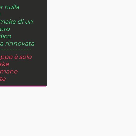
r nulla
o
remake di un
oro
dico
ca rinnovata
ppo è solo
ake
rimane
te