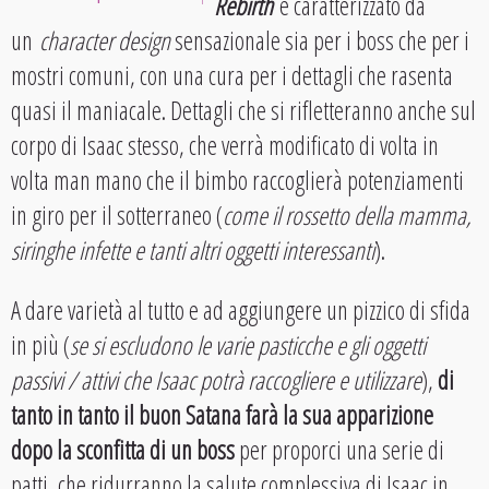
Rebirth
è caratterizzato da
un
character design
sensazionale sia per i boss che per i
mostri comuni, con una cura per i dettagli che rasenta
quasi il maniacale. Dettagli che si rifletteranno anche sul
corpo di Isaac stesso, che verrà modificato di volta in
volta man mano che il bimbo raccoglierà potenziamenti
in giro per il sotterraneo (
come il rossetto della mamma,
siringhe infette e tanti altri oggetti interessanti
).
A dare varietà al tutto e ad aggiungere un pizzico di sfida
in più (
se si escludono le varie pasticche e gli oggetti
passivi / attivi che Isaac potrà raccogliere e utilizzare
),
di
tanto in tanto il buon Satana farà la sua apparizione
dopo la sconfitta di un boss
per proporci una serie di
patti, che ridurranno la salute complessiva di Isaac in