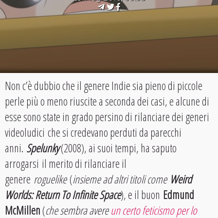
Non c’è dubbio che il genere Indie sia pieno di piccole
perle più o meno riuscite a seconda dei casi, e alcune di
esse sono state in grado persino di rilanciare dei generi
videoludici che si credevano perduti da parecchi
anni.
Spelunky
(2008), ai suoi tempi, ha saputo
arrogarsi il merito di rilanciare il
genere
roguelike
(
insieme ad altri titoli come
Weird
Worlds: Return To Infinite Space
), e il buon
Edmund
McMillen
(
che sembra avere
un certo feticismo per lo