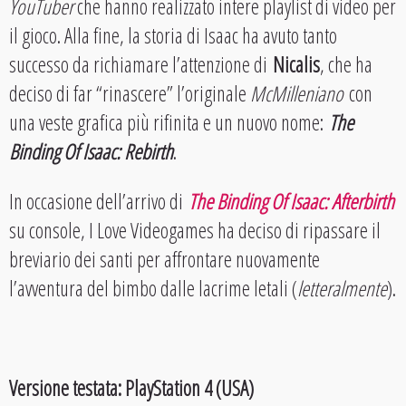
YouTuber
che hanno realizzato intere playlist di video per
il gioco. Alla fine, la storia di Isaac ha avuto tanto
successo da richiamare l’attenzione di
Nicalis
, che ha
deciso di far “rinascere” l’originale
McMilleniano
con
una veste grafica più rifinita e un nuovo nome:
The
Binding Of Isaac: Rebirth
.
In occasione dell’arrivo di
The Binding Of Isaac: Afterbirth
su console, I Love Videogames ha deciso di ripassare il
breviario dei santi per affrontare nuovamente
l’avventura del bimbo dalle lacrime letali (
letteralmente
).
Versione testata: PlayStation 4 (USA)