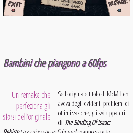
Bambini che piangono a 60fps
Un remake che
Se l’originale titolo di McMillen
aveva degli evidenti problemi di
perfeziona gli
ottimizzazione, gli sviluppatori
sforzi dell’originale
di
The Binding Of Isaac:
Rebirth
(
tra cui lo stesso Edmund
) hanno saputo