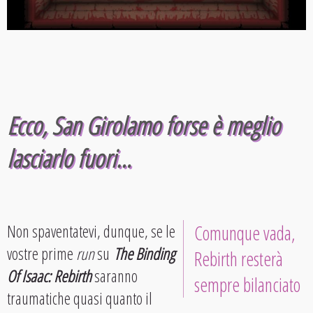
Ecco, San Girolamo forse è meglio
lasciarlo fuori…
Non spaventatevi, dunque, se le
Comunque vada,
vostre prime
run
su
The Binding
Rebirth resterà
Of Isaac: Rebirth
saranno
sempre bilanciato
traumatiche quasi quanto il