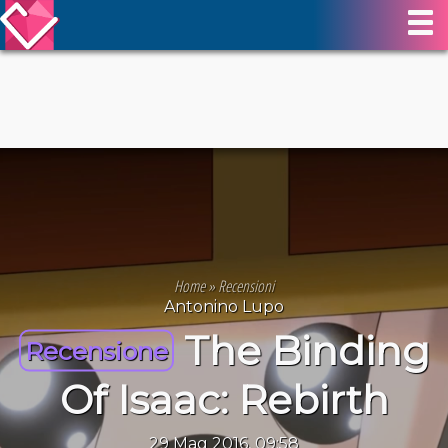
Home
»
Recensioni
Antonino Lupo
The Binding
Recensione
Of Isaac: Rebirth
29 Mag 2016, 09:58