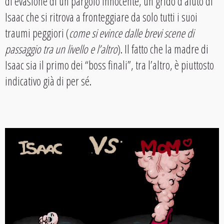
di evasione di un pargolo innocente, un grido d’aiuto di
Isaac che si ritrova a fronteggiare da solo tutti i suoi
traumi peggiori (
come si evince dalle brevi scene di
passaggio tra un livello e l’altro
). Il fatto che la madre di
Isaac sia il primo dei “boss finali”, tra l’altro, è piuttosto
indicativo già di per sé.