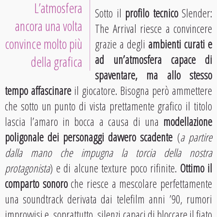
L’atmosfera
Sotto il
profilo tecnico
Slender:
ancora una volta
The Arrival riesce a convincere
convince molto più
grazie a degli
ambienti curati e
ad un’atmosfera capace di
della grafica
spaventare, ma allo stesso
tempo affascinare
il giocatore. Bisogna però ammettere
che sotto un punto di vista prettamente grafico il titolo
lascia l’amaro in bocca a causa di una
modellazione
poligonale dei personaggi davvero scadente
(
a partire
dalla mano che impugna la torcia della nostra
protagonista
) e di alcune texture poco rifinite.
Ottimo il
comparto sonoro
che riesce a mescolare perfettamente
una soundtrack derivata dai telefilm anni ’90, rumori
improvvisi e, soprattutto, silenzi capaci di bloccare il fiato