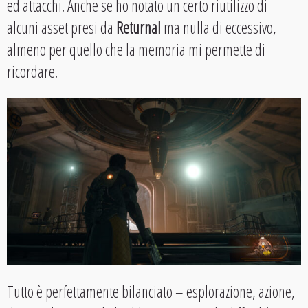
ed attacchi. Anche se ho notato un certo riutilizzo di
alcuni asset presi da
Returnal
ma nulla di eccessivo,
almeno per quello che la memoria mi permette di
ricordare.
Tutto è perfettamente bilanciato – esplorazione, azione,