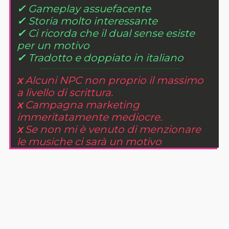
✓
Gameplay assuefacente
✓
Storia molto interessante
✓
Ci ricorda che il dual sense esiste
per un motivo
✓
Tradotto e doppiato in italiano
x
Alcuni NPC non proprio il massimo
a livello di scrittura.
x
Campagna marketing
immeritatamente mediocre.
x
Se non mi è venuto di menzionare
le musiche ci sarà un motivo