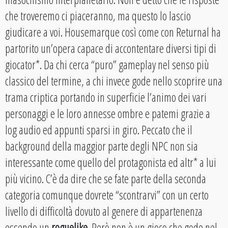
che troveremo ci piaceranno, ma questo lo lascio
giudicare a voi. Housemarque così come con Returnal ha
partorito un’opera capace di accontentare diversi tipi di
giocator*. Da chi cerca “puro” gameplay nel senso più
classico del termine, a chi invece gode nello scoprire una
trama criptica portando in superficie l’animo dei vari
personaggi e le loro annesse ombre e patemi grazie a
log audio ed appunti sparsi in giro. Peccato che il
background della maggior parte degli NPC non sia
interessante come quello del protagonista ed altr* a lui
più vicino. C’è da dire che se fate parte della seconda
categoria comunque dovrete “scontrarvi” con un certo
livello di difficoltà dovuto al genere di appartenenza
essendo un
roguelike
. Però non è un gioco che gode nel