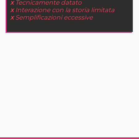
x
Tecnicamente datato
x
Interazione con la storia limitata
x
Semplificazioni eccessive