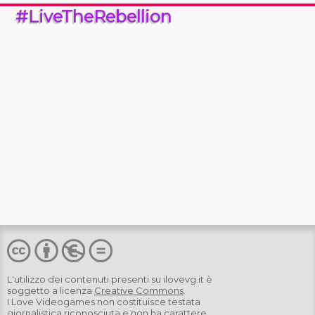
#LiveTheRebellion
L'utilizzo dei contenuti presenti su
ilovevg.it
è
soggetto a licenza
Creative Commons
.
I Love Videogames non costituisce testata
giornalistica riconosciuta e non ha carattere