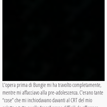
L’opera prima di Bungie mi ha travolto completamente,
mentre mi affacciavo alla pre-adolescenza. C’erano tante
“cose” che mi inchiodavano davanti al CRT del mio