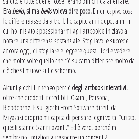
salotto e tutte quelle “cose” erano difficili da afferrare.
Era
bello
, sì ma
bello
voleva dire poco.
E non capivo cosa
lo differenziasse da altro. L’ho capito anni dopo, anni in
cui ho iniziato appassionarmi agli artbook e iniziavo a
notare una differenza sostanziale. Sfogliavo, e succede
ancora oggi, di sfogliare e leggere questi libri e vedere
che molte volte quello che c’è su carta differisce molto da
ciò che si muove sullo schermo.
Alcuni giochi li ritengo perciò
degli artbook interattivi
,
oltre che prodotti incredibili: Okami, Persona,
Bloodborne. E sui giochi From Software diretti da
Miyazaki proprio mi capita di pensare, ogni volta: “Cristo,
questi stanno 5 anni avanti.” Ed è vero, perché mi
sembrano i migliori a trasporre un concept 2D