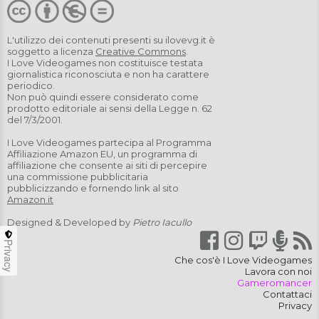
L'utilizzo dei contenuti presenti su
ilovevg.it
è
soggetto a licenza
Creative Commons
.
I Love Videogames non costituisce testata
giornalistica riconosciuta e non ha carattere
periodico.
Non può quindi essere considerato come
prodotto editoriale ai sensi della Legge n. 62
del 7/3/2001.
I Love Videogames partecipa al Programma
Affiliazione Amazon EU, un programma di
affiliazione che consente ai siti di percepire
una commissione pubblicitaria
pubblicizzando e fornendo link al sito
Amazon.it
Designed & Developed by
Pietro Iacullo
Privacy
Che cos'è I Love Videogames
Lavora con noi
Gameromancer
Contattaci
Privacy