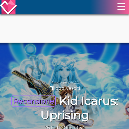
Home
»
Recensioni
Filippo Veschi
Kid Icarus:
Recensione
Uprising
26 Feb 2013, 19:34