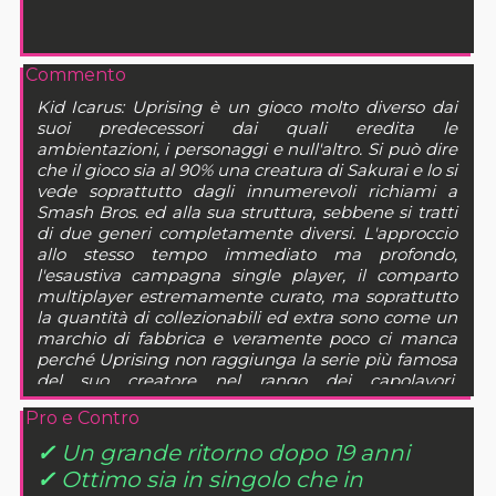
Commento
Kid Icarus: Uprising è un gioco molto diverso dai
suoi predecessori dai quali eredita le
ambientazioni, i personaggi e null'altro. Si può dire
che il gioco sia al 90% una creatura di Sakurai e lo si
vede soprattutto dagli innumerevoli richiami a
Smash Bros. ed alla sua struttura, sebbene si tratti
di due generi completamente diversi. L'approccio
allo stesso tempo immediato ma profondo,
l'esaustiva campagna single player, il comparto
multiplayer estremamente curato, ma soprattutto
la quantità di collezionabili ed extra sono come un
marchio di fabbrica e veramente poco ci manca
perché Uprising non raggiunga la serie più famosa
del suo creatore nel rango dei capolavori.
Purtroppo, nonostante tutte le sue virtù, il gioco
Pro e Contro
non riesce a cancellare il peccato mortale della
scomodità che affligge il suo sistema di controllo. È
✓
Un grande ritorno dopo 19 anni
un vero peccato, perché Uprising è un gioco che si
✓
Ottimo sia in singolo che in
fa amare e che si amerebbe molto di più, se