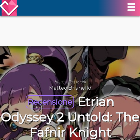
Home
»
Recensioni
Matteo Brisinello
Etrian
Recensione
Odyssey 2 Untold: The
Fafnir Knight