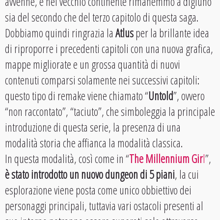
avvenne, e nel vecchio continente rimanemmo a digiuno
sia del secondo che del terzo capitolo di questa saga.
Dobbiamo quindi ringrazia la
Atlus
per la brillante idea
di riproporre i precedenti capitoli con una nuova grafica,
mappe migliorate e un grossa quantità di nuovi
contenuti comparsi solamente nei successivi capitoli:
questo tipo di remake viene chiamato “
Untold
”, ovvero
“non raccontato”, “taciuto”, che simboleggia la principale
introduzione di questa serie, la presenza di una
modalità storia che affianca la modalità classica.
In questa modalità, così come in “
The Millennium Gir
l
”,
è stato introdotto un nuovo dungeon di 5 piani
, la cui
esplorazione viene posta come unico obbiettivo dei
personaggi principali, tuttavia vari ostacoli presenti al