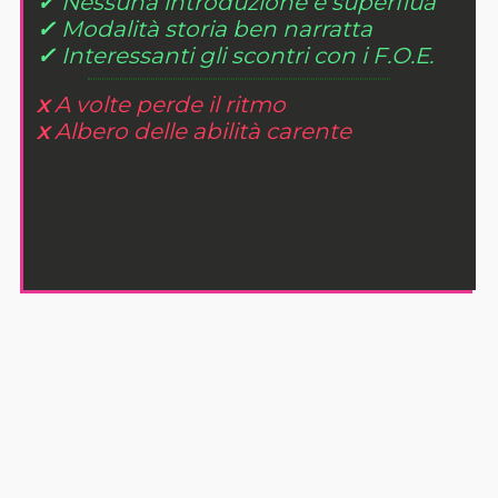
✓
Nessuna introduzione è superflua
✓
Modalità storia ben narratta
✓
Interessanti gli scontri con i F.O.E.
x
A volte perde il ritmo
x
Albero delle abilità carente