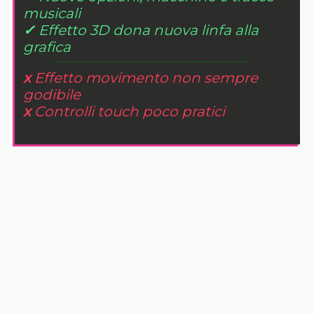
musicali
✓
Effetto 3D dona nuova linfa alla
grafica
x
Effetto movimento non sempre
godibile
x
Controlli touch poco pratici