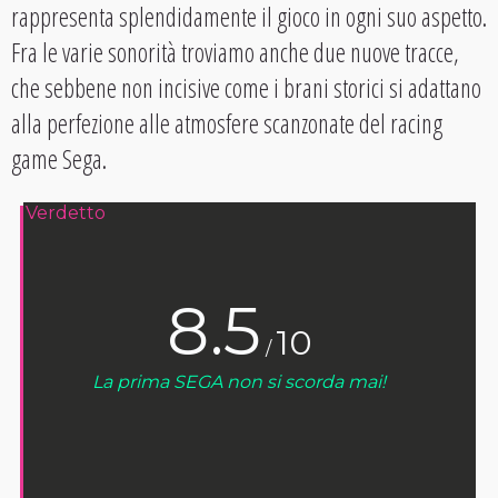
rappresenta splendidamente il gioco in ogni suo aspetto.
Fra le varie sonorità troviamo anche due nuove tracce,
che sebbene non incisive come i brani storici si adattano
alla perfezione alle atmosfere scanzonate del racing
game Sega.
Verdetto
8.5
10
/
La prima SEGA non si scorda mai!