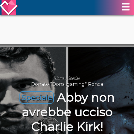
Home
»
Speciali
Donato "Dons_gaming" Ronca
Abby non
Speciale
avrebbe ucciso
Charlie Kirk!