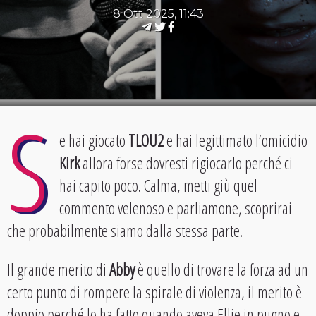
8 Ott 2025, 11:43
S
e hai giocato
TLOU2
e hai legittimato l’omicidio
Kirk
allora forse dovresti rigiocarlo perché ci
hai capito poco. Calma, metti giù quel
commento velenoso e parliamone, scoprirai
che probabilmente siamo dalla stessa parte.
Il grande merito di
Abby
è quello di trovare la forza ad un
certo punto di rompere la spirale di violenza, il merito è
doppio perché lo ha fatto quando aveva Ellie in pugno e