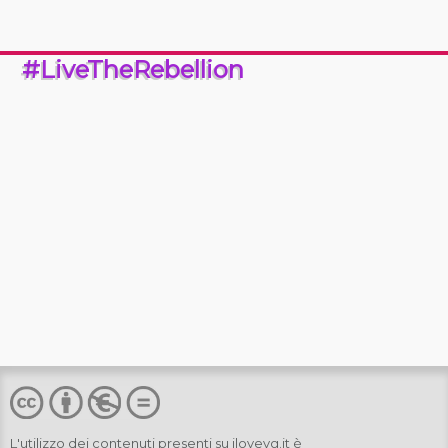
#LiveTheRebellion
L'utilizzo dei contenuti presenti su
ilovevg.it
è