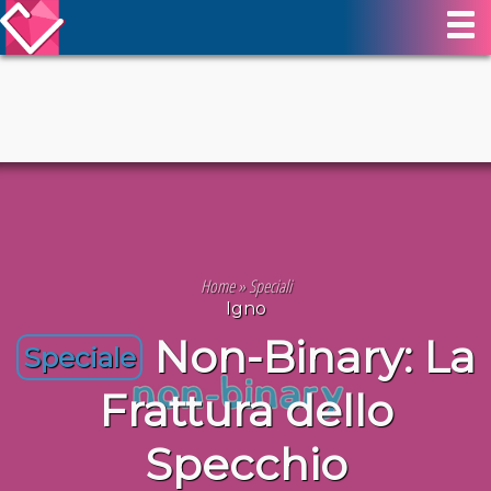
Home
»
Speciali
Igno
Non-Binary: La
Speciale
Frattura dello
Specchio