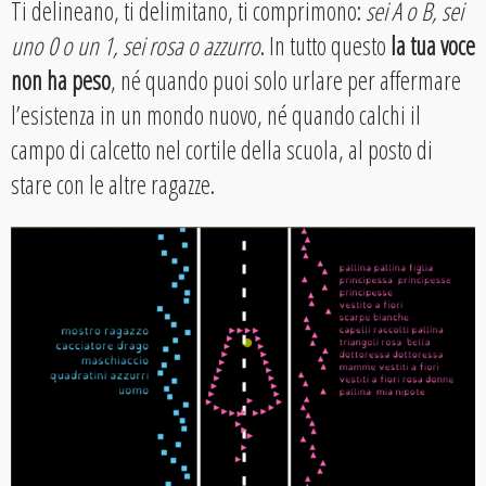
Ti delineano, ti delimitano, ti comprimono:
sei A o B, sei
uno 0 o un 1, sei rosa o azzurro
. In tutto questo
la tua voce
non ha peso
, né quando puoi solo urlare per affermare
l’esistenza in un mondo nuovo, né quando calchi il
campo di calcetto nel cortile della scuola, al posto di
stare con le altre ragazze.