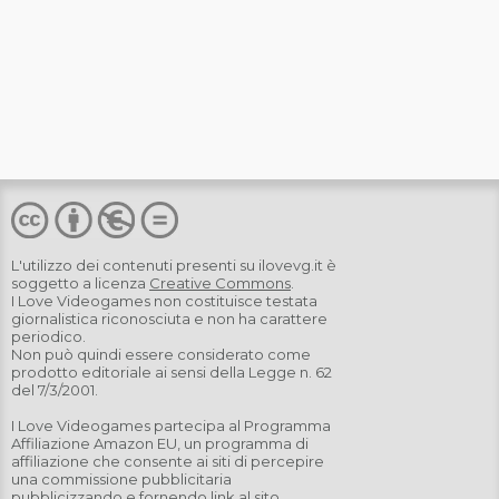
L'utilizzo dei contenuti presenti su
ilovevg.it
è
soggetto a licenza
Creative Commons
.
I Love Videogames non costituisce testata
giornalistica riconosciuta e non ha carattere
periodico.
Non può quindi essere considerato come
prodotto editoriale ai sensi della Legge n. 62
del 7/3/2001.
I Love Videogames partecipa al Programma
Affiliazione Amazon EU, un programma di
affiliazione che consente ai siti di percepire
una commissione pubblicitaria
pubblicizzando e fornendo link al sito