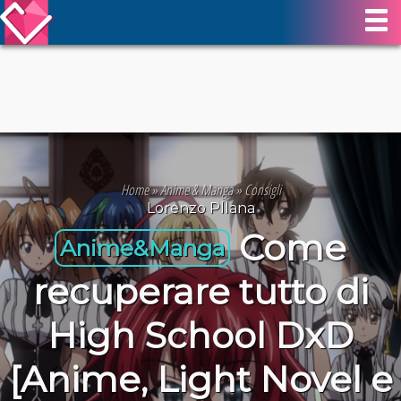
Home
»
Anime & Manga
»
Consigli
Lorenzo Pllana
Come
Anime&Manga
recuperare tutto di
High School DxD
[Anime, Light Novel e