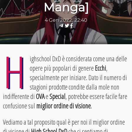
Manga]
4 Gen 2022, 22:40
H
ighschool DxD è considerata come una delle
opere più popolari di genere
Ecchi
,
specialmente per iniziare. Dato il numero di
stagioni prodotte condite dalla mole non
indifferente di
OVA
e
Special
, potrebbe essere facile fare
confusione sul
miglior ordine di visione
.
Vediamo a tal proposito qual è per noi il miglior ordine
di visione di
High School DxD
che ci sentiamo di