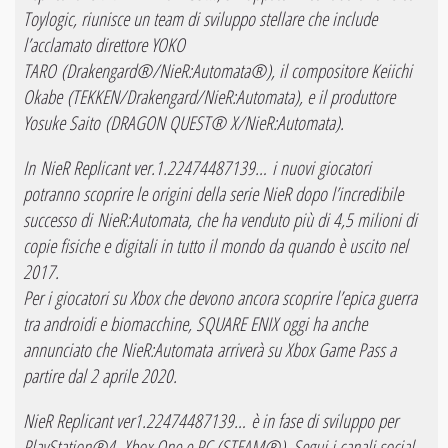
Toylogic, riunisce un team di sviluppo stellare che include
l’acclamato direttore YOKO
TARO (Drakengard®/NieR:Automata®), il compositore Keiichi
Okabe (TEKKEN/Drakengard/NieR:Automata), e il produttore
Yosuke Saito (DRAGON QUEST® X/NieR:Automata).
In NieR Replicant ver.1.22474487139… i nuovi giocatori
potranno scoprire le origini della serie NieR dopo l’incredibile
successo di NieR:Automata, che ha venduto più di 4,5 milioni di
copie fisiche e digitali in tutto il mondo da quando è uscito nel
2017.
Per i giocatori su Xbox che devono ancora scoprire l’epica guerra
tra androidi e biomacchine, SQUARE ENIX oggi ha anche
annunciato che NieR:Automata arriverà su Xbox Game Pass a
partire dal 2 aprile 2020.
NieR Replicant ver1.22474487139… è in fase di sviluppo per
PlayStation®4, Xbox One e PC (STEAM®). Segui i canali social