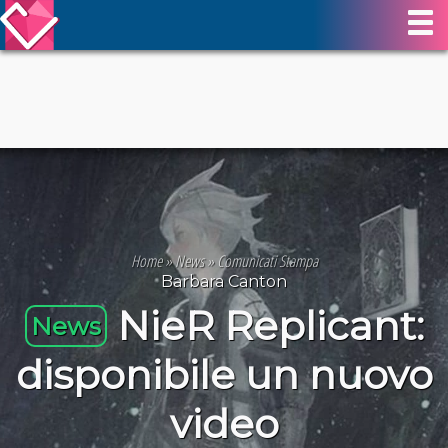
Home
»
News
»
Comunicati Stampa
Barbara Canton
NieR Replicant:
News
disponibile un nuovo
video