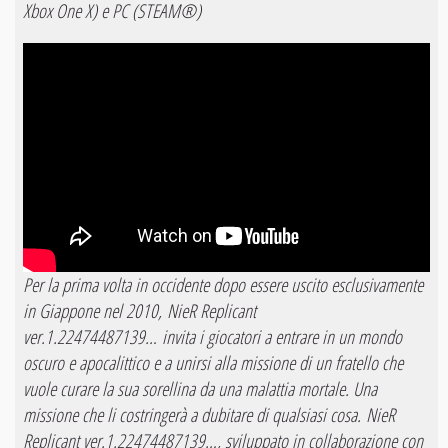
Xbox One X) e PC (STEAM®)
Per la prima volta in occidente dopo essere uscito esclusivamente
in Giappone nel 2010, NieR Replicant
ver.1.22474487139… invita i giocatori a entrare in un mondo
oscuro e apocalittico e a unirsi alla missione di un fratello che
vuole curare la sua sorellina da una malattia mortale. Una
missione che li costringerà a dubitare di qualsiasi cosa. NieR
Replicant ver.1.22474487139…, sviluppato in collaborazione con