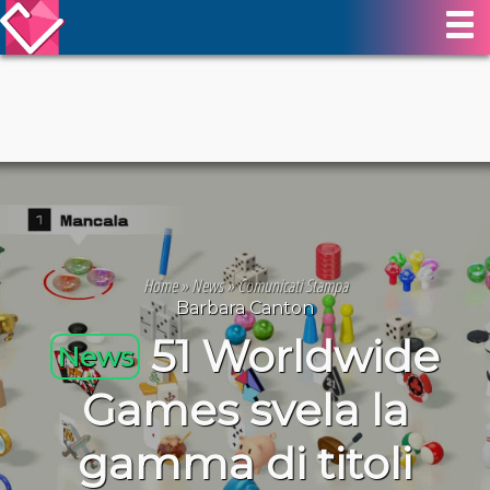
Home
»
News
»
Comunicati Stampa
Barbara Canton
51 Worldwide
News
Games svela la
gamma di titoli