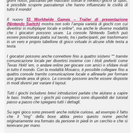
giorni nostri, passando per rilassanti solitari e frenetici giochi di sport,
è possibile scoprire passatempi che hanno influenzato le civiltà di
tutto il mondo!
Il nuovo
51 Worldwide Games – Trailer di presentazione
(Nintendo Switch)
mostra non solo l’ampia varietà di giochi con cui
divertirsi in multiplayer locale e online*, ma anche le diverse modalità
che i giocatori possono usare. La console Nintendo Switch può
essere posizionata piatta sul tavolo, tra i partecipanti, per trasformarsi
in un vero e proprio tabellone di gioco virtuale in alcune sfide testa a
testa.
I giocatori possono anche connettere fino a quattro sistemi ** tramite
comunicazione locale per divertirsi insieme con i titoli preferiti come
Texas Hold ‘em, o andare online per giocare con amici o sfidare rivali
in tutto il mondo. Con la modalità Mosaico, è possibile collegare fino a
quattro console tramite comunicazione locale e allinearle per formare
una grande area di gioco. Le console possono anche essere disposte
in modi diversi per variare il layout.
Tutti i giochi includono brevi introduzioni parlate che aiutano a capire
le basi. Inoltre, per i giochi più complessi sono disponibili dei tutorial
passo a passo che spiegano tutti i dettagli.
Su ogni gioco sono presenti anche notizie curiose, ad esempio il fatto
che il “ring” della boxe abbia preso questo nome perché
originariamente era formato da persone in piedi in un cerchio e che si
tenevano per mano.