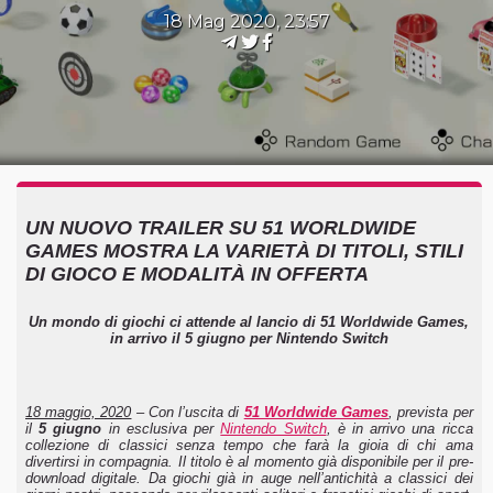
18 Mag 2020, 23:57
UN NUOVO TRAILER SU 51 WORLDWIDE
GAMES MOSTRA LA VARIETÀ DI TITOLI, STILI
DI GIOCO E MODALITÀ IN OFFERTA
Un mondo di giochi ci attende al lancio di 51 Worldwide Games,
in arrivo il 5 giugno per Nintendo Switch
18 maggio, 2020
– Con l’uscita di
51 Worldwide Games
, prevista per
il
5 giugno
in esclusiva per
Nintendo Switch
, è in arrivo una ricca
collezione di classici senza tempo che farà la gioia di chi ama
divertirsi in compagnia. Il titolo è al momento già disponibile per il pre-
download digitale. Da giochi già in auge nell’antichità a classici dei