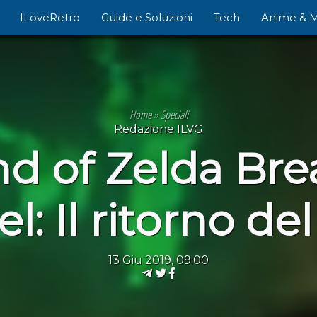
ILoveRetro
Guide e Soluzioni
Tech
Anime & 
Home
»
Speciali
Redazione ILVG
d of Zelda Brea
l: Il ritorno de
13 Giu 2019, 09:00