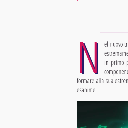
N
el nuovo t
estremament
in primo 
componend
formare alla sua estre
esanime.