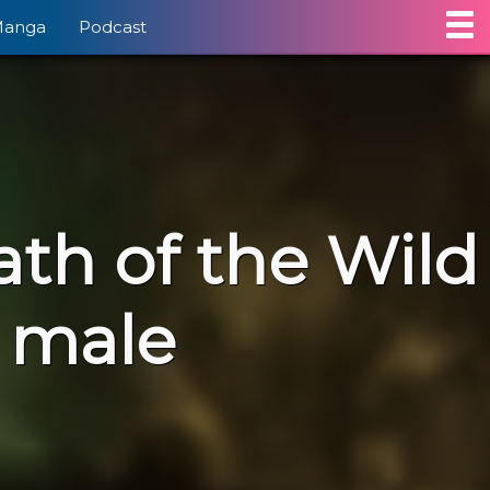
Manga
Podcast
th of the Wild
l male