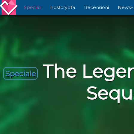
Speciali
Postcrypta
Recensioni
News+
The Legen
Speciale
Seque