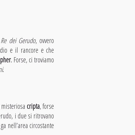
o
Re dei Gerudo
, ovvero
odio e il rancore e che
ipher
. Forse, ci troviamo
ni
.
a misteriosa
cripta
, forse
rudo, i due si ritrovano
lga nell’area circostante