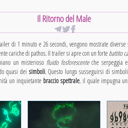
Il Ritorno del Male
railer di 1 minuto e 26 secondi, vengono mostrate diverse 
e cariche di pathos. Il trailer si apre con un forte
battito c
piano un misterioso
fluido fosforescente
che serpeggia el
o quasi dei
simboli
. Questo lungo susseguirsi di simboli
mità un inquietante
braccio spettrale
, il quale impugna u