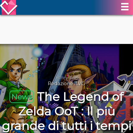
Home
»
News
Redazione ILVG
The Legend of
News
Zelda OoT : Il più
grande di tutti i tempi