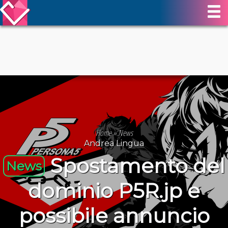
Home
»
News
Andrea Lingua
Spostamento del
News
dominio P5R.jp e
possibile annuncio