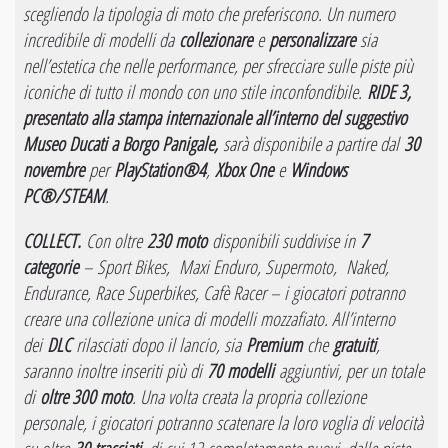
scegliendo la tipologia di moto che preferiscono. Un numero
incredibile di modelli da
collezionare
e
personalizzare
sia
nell’estetica che nelle performance, per sfrecciare sulle piste più
iconiche di tutto il mondo con uno stile inconfondibile.
RIDE 3,
presentato alla stampa internazionale all’interno del suggestivo
Museo Ducati a Borgo Panigale,
sarà disponibile a partire dal
30
novembre
per
PlayStation®4
,
Xbox One
e
Windows
PC®/STEAM
.
COLLECT.
Con oltre
230 moto
disponibili suddivise in
7
categorie
– Sport Bikes, Maxi Enduro, Supermoto, Naked,
Endurance, Race Superbikes, Cafè Racer – i giocatori potranno
creare una collezione unica di modelli mozzafiato. All’interno
dei
DLC
rilasciati dopo il lancio, sia
Premium
che
gratuiti
,
saranno inoltre inseriti più di
70 modelli
aggiuntivi, per un totale
di
oltre 300 moto
. Una volta creata la propria collezione
personale, i giocatori potranno scatenare la loro voglia di velocità