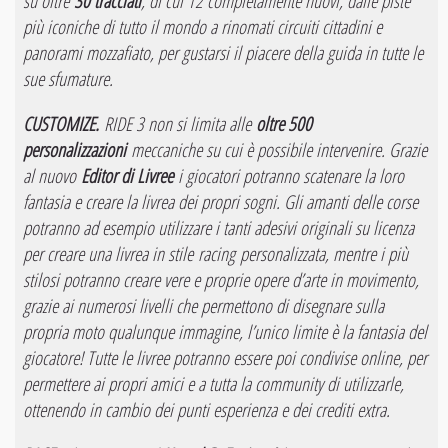
su oltre
30 tracciati
, di cui 12 completamente nuovi, dalle piste
più iconiche di tutto il mondo a rinomati circuiti cittadini e
panorami mozzafiato, per gustarsi il piacere della guida in tutte le
sue sfumature.
CUSTOMIZE.
RIDE 3 non si limita alle
oltre 500
personalizzazioni
meccaniche su cui è possibile intervenire. Grazie
al nuovo
Editor di Livree
i giocatori potranno scatenare la loro
fantasia e creare la livrea dei propri sogni. Gli amanti delle corse
potranno ad esempio utilizzare i tanti adesivi originali su licenza
per creare una livrea in stile
racing
personalizzata, mentre i più
stilosi potranno creare vere e proprie opere d’arte in movimento,
grazie ai numerosi livelli che permettono di disegnare sulla
propria moto qualunque immagine, l’unico limite è la fantasia del
giocatore! Tutte le livree potranno essere poi condivise online, per
permettere ai propri amici e a tutta la community di utilizzarle,
ottenendo in cambio dei punti esperienza e dei crediti extra.