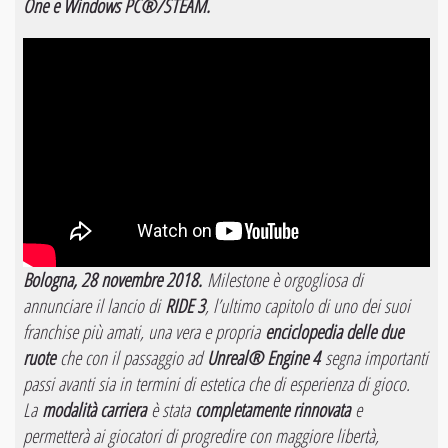
One e Windows PC®/STEAM.
Bologna, 28 novembre 2018.
Milestone è orgogliosa di
annunciare il lancio di
RIDE 3
, l’ultimo capitolo di uno dei suoi
franchise più amati, una vera e propria
enciclopedia delle due
ruote
che con il passaggio ad
Unreal® Engine 4
segna importanti
passi avanti sia in termini di estetica che di esperienza di gioco.
La
modalità carriera
è stata
completamente rinnovata
e
permetterà ai giocatori di progredire con maggiore libertà,