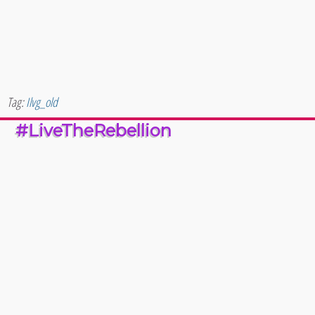
Tag:
Ilvg_old
#LiveTheRebellion