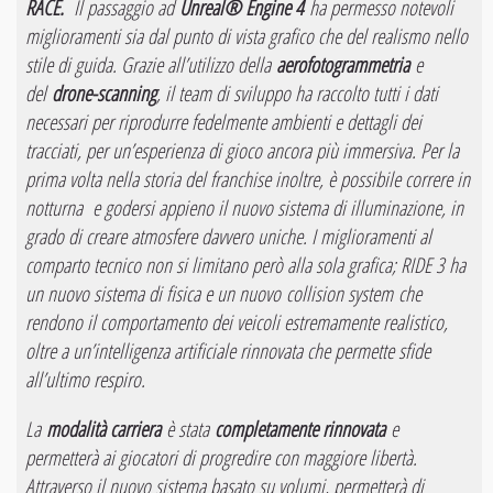
RACE.
Il passaggio ad
Unreal® Engine 4
ha permesso notevoli
miglioramenti sia dal punto di vista grafico che del realismo nello
stile di guida. Grazie all’utilizzo della
aerofotogrammetria
e
del
drone-scanning
, il team di sviluppo ha raccolto tutti i dati
necessari per riprodurre fedelmente ambienti e dettagli dei
tracciati, per un’esperienza di gioco ancora più immersiva. Per la
prima volta nella storia del franchise inoltre, è possibile correre in
notturna e godersi appieno il nuovo sistema di illuminazione, in
grado di creare atmosfere davvero uniche. I miglioramenti al
comparto tecnico non si limitano però alla sola grafica; RIDE 3 ha
un nuovo sistema di fisica e un nuovo
collision system
che
rendono il comportamento dei veicoli estremamente realistico,
oltre a un’intelligenza artificiale rinnovata che permette sfide
all’ultimo respiro.
La
modalità carriera
è stata
completamente rinnovata
e
permetterà ai giocatori di progredire con maggiore libertà.
Attraverso il nuovo sistema basato su volumi, permetterà di