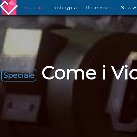
Speciali
Postcrypta
Recensioni
News+
Come i Vi
Speciale