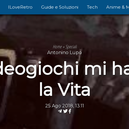
ILoveRetro
Guide e Soluzioni
Tech
Anime & 
Home
»
Speciali
Antonino Lupo
deogiochi mi 
la Vita
25 Ago 2018, 13:11