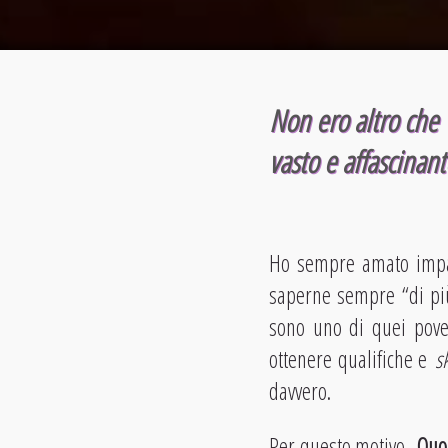
Non ero altro che 
vasto e affascinant
Ho sempre amato impa
saperne sempre “di più”
sono uno di quei pover
ottenere qualifiche e
sk
davvero.
Per questo motivo,
Quo