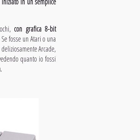
o iniziato in un semplice
iochi,
con grafica 8-bit
. Se fosse un Atari o una
a deliziosamente Arcade,
vedendo quanto io fossi
n
.