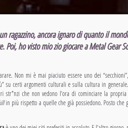
un ragazzino, ancora ignaro di quanto il mond
e. Poi, ho visto mio zio giocare a Metal Gear So
rare. Non mi è mai piaciuto essere uno dei “secchioni
 su certi argomenti culturali e sulla cultura in generale.
i str*nzi che non vedono l’ora di cominciare la propria
ill
in più rispetto a quelle che già possiedono. Posto che g
ra
è uno dei miei siti preferiti in assoluto. E l’altro giorno