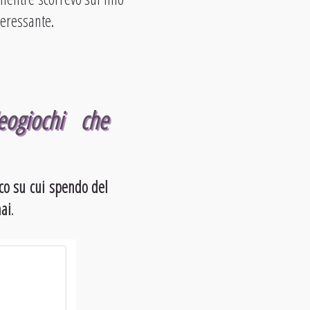
teressante.
eogiochi che
co su cui spendo del
mai
.