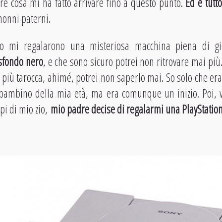
re cosa mi ha fatto arrivare fino a questo punto.
Ed è tutt
 nonni paterni.
o mi regalarono una misteriosa macchina piena di g
sfondo nero
, e che sono sicuro potrei non ritrovare mai più
iù tarocca, ahimé, potrei non saperlo mai. So solo che er
n bambino della mia età, ma era comunque un inizio. Poi, 
pi di mio zio,
mio padre decise di regalarmi una PlayStatio