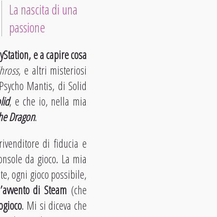
La nascita di una
passione
yStation, e a capire cosa
hross
, e altri misteriosi
 Psycho Mantis, di Solid
lid
, e che io, nella mia
he Dragon
.
rivenditore di fiducia e
onsole da gioco. La mia
nte, ogni gioco possibile,
l’avvento di Steam
(che
ogioco
. Mi si diceva che