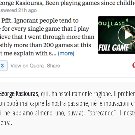
George Kasiouras
, qui, ha assolutamente ragione. Il probl
on potrà mai capire la nostra passione, né le motivazioni c
tti ne abbiamo almeno uno, suvvia), “sprecando” il nos
lenza.