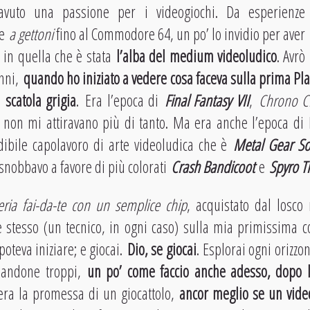
vuto una passione per i videogiochi. Da esperienze
 e
a gettoni
fino al Commodore 64, un po’ lo invidio per aver
 in quella che è stata
l’alba del medium videoludico
. Avrò
anni,
quando ho iniziato a vedere cosa faceva sulla prima Pla
 scatola grigia
. Era l’epoca di
Final Fantasy VII
,
Chrono C
, non mi attiravano più di tanto. Ma era anche l’epoca di
edibile capolavoro di arte videoludica che è
Metal Gear
So
 snobbavo a favore di più colorati
Crash
Bandicoot
e
Spyro T
teria fai-da-te con un semplice chip
, acquistato dal losco 
e stesso (un tecnico, in ogni caso) sulla mia primissima c
oteva iniziare; e giocai.
Dio, se giocai
. Esplorai ogni orizzo
ziandone troppi,
un po’ come faccio anche adesso, dopo 
 era la promessa di un giocattolo,
ancor meglio se un vide