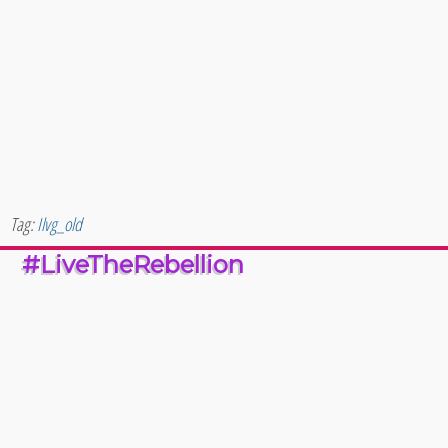
Tag:
Ilvg_old
#LiveTheRebellion