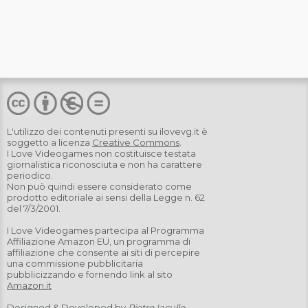
L'utilizzo dei contenuti presenti su
ilovevg.it
è
soggetto a licenza
Creative Commons
.
I Love Videogames non costituisce testata
giornalistica riconosciuta e non ha carattere
periodico.
Non può quindi essere considerato come
prodotto editoriale ai sensi della Legge n. 62
del 7/3/2001.
I Love Videogames partecipa al Programma
Affiliazione Amazon EU, un programma di
affiliazione che consente ai siti di percepire
una commissione pubblicitaria
pubblicizzando e fornendo link al sito
Amazon.it
Designed & Developed by
Pietro Iacullo