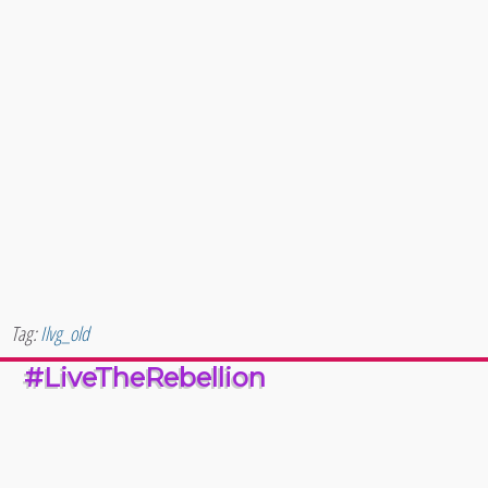
Tag:
Ilvg_old
#LiveTheRebellion