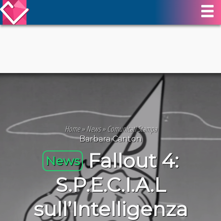
Home
»
News
»
Comunicati Stampa
Barbara Canton
Fallout 4:
News
S.P.E.C.I.A.L
sull’Intelligenza