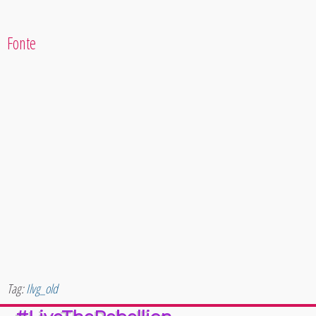
Fonte
Tag:
Ilvg_old