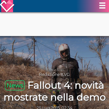
Home
»
News
Redazione ILVG
Fallout 4: novità
News
mostrate nella demo
25 Lug 2015, 02:34