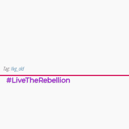
Tag:
Ilvg_old
#LiveTheRebellion