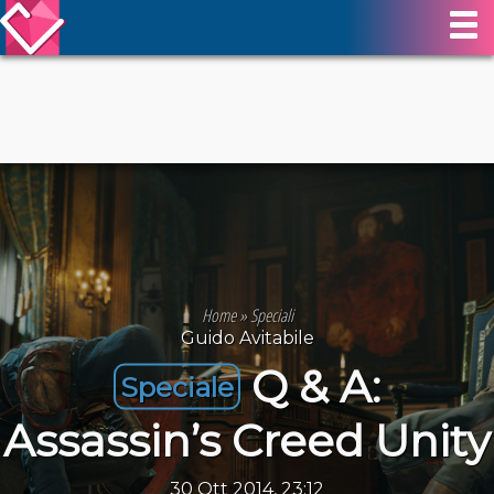
Home
»
Speciali
Guido Avitabile
Q & A:
Speciale
Assassin’s Creed Unity
30 Ott 2014, 23:12