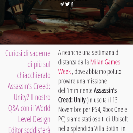
Curiosi di saperne
A neanche una settimana di
distanza dalla
Milan Games
di più sul
Week
, dove abbiamo potuto
chiacchierato
provare una missione
Assassin’s Creed:
dell’imminente
Assassin’s
Unity? Il nostro
Creed: Unity
(in uscita il 13
Q&A con il World
Novembre per PS4, Xbox One e
Level Design
PC) siamo stati ospiti di Ubisoft
nella splendida Villa Bottini in
Editor soddisferà