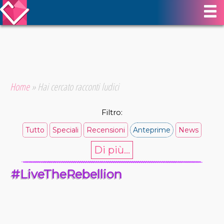
Home
»
Hai cercato racconti ludici
Filtro:
Tutto
Speciali
Recensioni
Anteprime
News
Di più...
#LiveTheRebellion